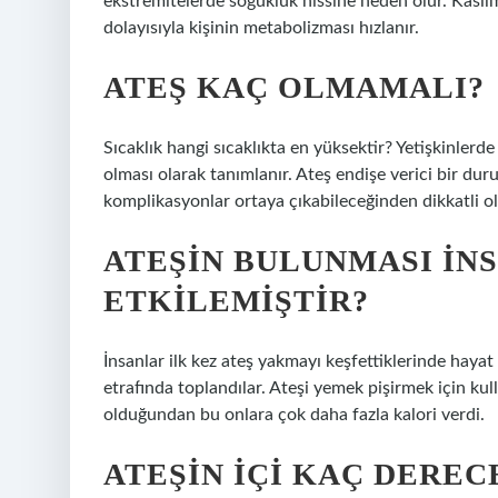
ekstremitelerde soğukluk hissine neden olur. Kasılm
dolayısıyla kişinin metabolizması hızlanır.
ATEŞ KAÇ OLMAMALI?
Sıcaklık hangi sıcaklıkta en yüksektir? Yetişkinlerd
olması olarak tanımlanır. Ateş endişe verici bir duru
komplikasyonlar ortaya çıkabileceğinden dikkatli ol
ATEŞIN BULUNMASI INS
ETKILEMIŞTIR?
İnsanlar ilk kez ateş yakmayı keşfettiklerinde hayat 
etrafında toplandılar. Ateşi yemek pişirmek için kul
olduğundan bu onlara çok daha fazla kalori verdi.
ATEŞIN IÇI KAÇ DEREC