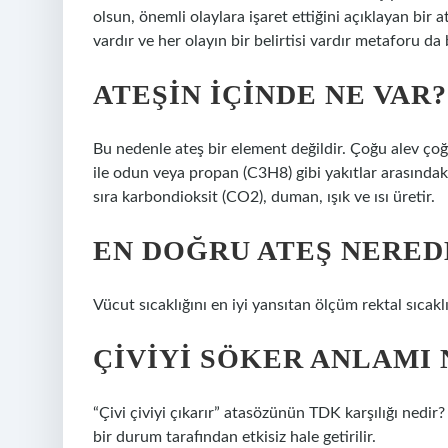
olsun, önemli olaylara işaret ettiğini açıklayan bir
vardır ve her olayın bir belirtisi vardır metaforu da
ATEŞIN IÇINDE NE VAR?
Bu nedenle ateş bir element değildir. Çoğu alev çoğu
ile odun veya propan (C3H8) gibi yakıtlar arasındak
sıra karbondioksit (CO2), duman, ışık ve ısı üretir.
EN DOĞRU ATEŞ NERED
Vücut sıcaklığını en iyi yansıtan ölçüm rektal sıcaklı
ÇIVIYI SÖKER ANLAMI 
“Çivi çiviyi çıkarır” atasözünün TDK karşılığı nedir
bir durum tarafından etkisiz hale getirilir.