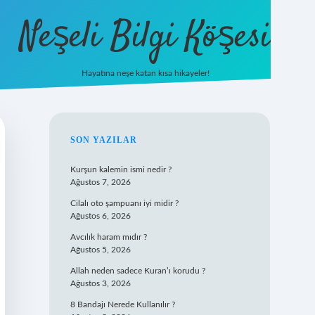
Neşeli Bilgi Köşesi
Hayatına neşe katan kısa hikayeler!
ilbet mobil g
SIDEBAR
SON YAZILAR
Kurşun kalemin ismi nedir ?
Ağustos 7, 2026
Cilalı oto şampuanı iyi midir ?
Ağustos 6, 2026
Avcılık haram mıdır ?
Ağustos 5, 2026
Allah neden sadece Kuran’ı korudu ?
Ağustos 3, 2026
8 Bandajı Nerede Kullanılır ?