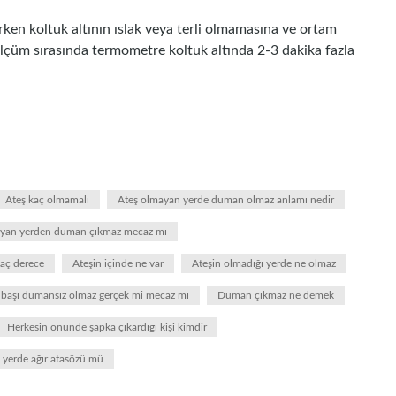
ken koltuk altının ıslak veya terli olmamasına ve ortam
Ölçüm sırasında termometre koltuk altında 2-3 dakika fazla
Ateş kaç olmamalı
Ateş olmayan yerde duman olmaz anlamı nedir
ayan yerden duman çıkmaz mecaz mı
kaç derece
Ateşin içinde ne var
Ateşin olmadığı yerde ne olmaz
başı dumansız olmaz gerçek mi mecaz mı
Duman çıkmaz ne demek
Herkesin önünde şapka çıkardığı kişi kimdir
 yerde ağır atasözü mü