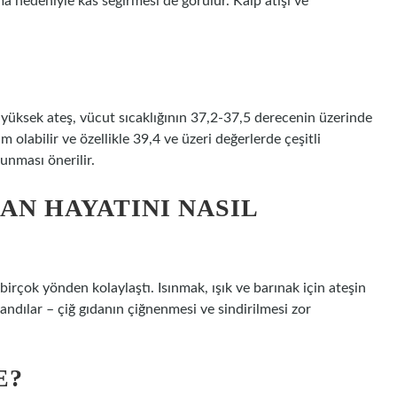
a nedeniyle kas seğirmesi de görülür. Kalp atışı ve
e yüksek ateş, vücut sıcaklığının 37,2-37,5 derecenin üzerinde
m olabilir ve özellikle 39,4 ve üzeri değerlerde çeşitli
unması önerilir.
AN HAYATINI NASIL
birçok yönden kolaylaştı. Isınmak, ışık ve barınak için ateşin
landılar – çiğ gıdanın çiğnenmesi ve sindirilmesi zor
E?