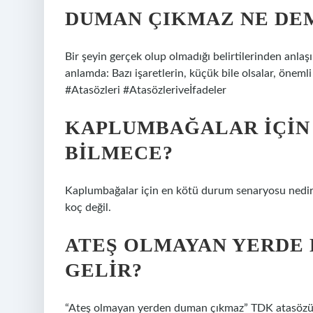
DUMAN ÇIKMAZ NE DE
Bir şeyin gerçek olup olmadığı belirtilerinden anlaşı
anlamda: Bazı işaretlerin, küçük bile olsalar, önemli
#Atasözleri #Atasözleriveİfadeler
KAPLUMBAĞALAR IÇIN
BILMECE?
Kaplumbağalar için en kötü durum senaryosu nedir? S
koç değil.
ATEŞ OLMAYAN YERDE
GELIR?
“Ateş olmayan yerden duman çıkmaz” TDK atasözü ne