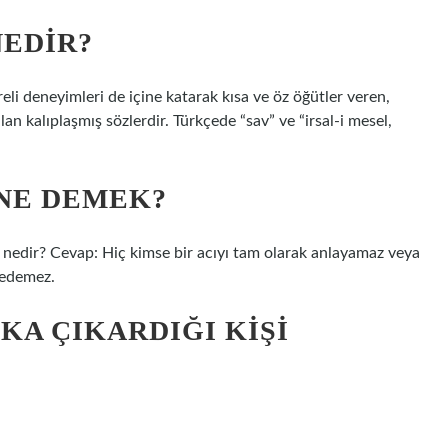
EDIR?
li deneyimleri de içine katarak kısa ve öz öğütler veren,
n kalıplaşmış sözlerdir. Türkçede “sav” ve “irsal-i mesel,
NE DEMEK?
 nedir? Cevap: Hiç kimse bir acıyı tam olarak anlayamaz veya
sedemez.
KA ÇIKARDIĞI KIŞI