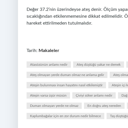
Değer 37.2’nin üzerindeyse ateş denir. Ölçüm yapar
sıcaklığından etkilenmemesine dikkat edilmelidir. 
hareket ettirilmeden tutulmalıdır.
Tarih:
Makaleler
Atasözünün anlamı nedir
Ateş düştüğü yakar ne demek
Ateş olmayan yerde duman olmaz ne anlama gelir
Ateş olm
Ateşin bulunması insan hayatını nasıl etkilemiştir
Ateşin içi 
Ateşin varsa üşür müsün
Çiviyi söker anlamı nedir
Dağ 
Duman olmayan yerde ne olmaz
En doğru ateş nereden
Kaplumbağalar için en zor durum nedir bilmece
Taş düştüğü