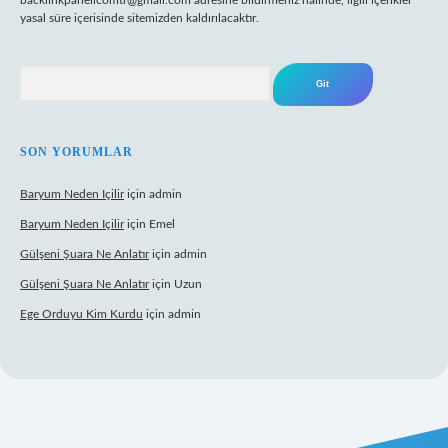
backlinkpanelicomtr@gmail.com
adresine bildirmeniz halinde, ilgili içerikler
yasal süre içerisinde sitemizden kaldırılacaktır.
Arama
SON YORUMLAR
Baryum Neden Içilir
için
admin
Baryum Neden Içilir
için
Emel
Gülşeni Şuara Ne Anlatır
için
admin
Gülşeni Şuara Ne Anlatır
için
Uzun
Ege Orduyu Kim Kurdu
için
admin
l giriş