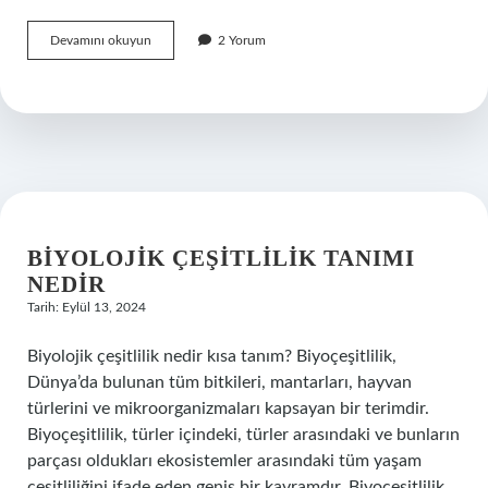
Ankarada
Devamını okuyun
2 Yorum
Sevgiliyle
Nereye
Gidilir
BIYOLOJIK ÇEŞITLILIK TANIMI
NEDIR
Tarih: Eylül 13, 2024
Biyolojik çeşitlilik nedir kısa tanım? Biyoçeşitlilik,
Dünya’da bulunan tüm bitkileri, mantarları, hayvan
türlerini ve mikroorganizmaları kapsayan bir terimdir.
Biyoçeşitlilik, türler içindeki, türler arasındaki ve bunların
parçası oldukları ekosistemler arasındaki tüm yaşam
çeşitliliğini ifade eden geniş bir kavramdır. Biyoçeşitlilik