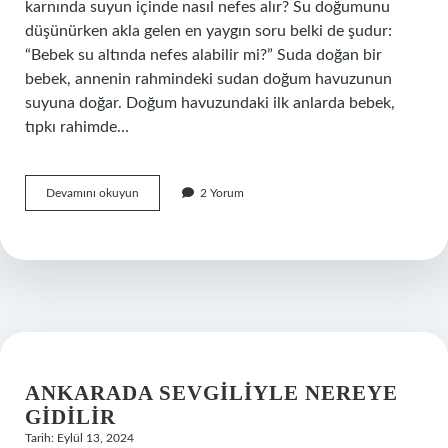
karnında suyun içinde nasıl nefes alır? Su doğumunu
düşünürken akla gelen en yaygın soru belki de şudur:
“Bebek su altında nefes alabilir mi?” Suda doğan bir
bebek, annenin rahmindeki sudan doğum havuzunun
suyuna doğar. Doğum havuzundaki ilk anlarda bebek,
tıpkı rahimde…
Bebekler
Devamını okuyun
2 Yorum
Suda
Nefes
Alabilir
Mi
ANKARADA SEVGILIYLE NEREYE
GIDILIR
Tarih: Eylül 13, 2024