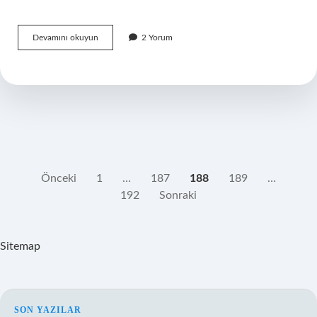
Boya
Devamını okuyun
2 Yorum
Koruma
Çizik
Önler
Mi
YAZI
Önceki
1
…
187
188
189
…
192
Sonraki
SAYFALAMASI
Sitemap
SON YAZILAR