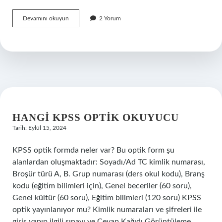
Zippo
Devamını okuyun
2 Yorum
Ile
Puro
Yakılır
Mi
HANGI KPSS OPTIK OKUYUCU
Tarih: Eylül 15, 2024
KPSS optik formda neler var? Bu optik form şu
alanlardan oluşmaktadır: Soyadı/Ad TC kimlik numarası,
Broşür türü A, B. Grup numarası (ders okul kodu), Branş
kodu (eğitim bilimleri için), Genel beceriler (60 soru),
Genel kültür (60 soru), Eğitim bilimleri (120 soru) KPSS
optik yayınlanıyor mu? Kimlik numaraları ve şifreleri ile
giriş yapıp ilgili sınavı ve Cevap Kağıdı Görüntüleme