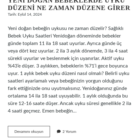
YENI DOĞAN BEBEKLERDE UYKU
DÜZENI NE ZAMAN DÜZENE GIRER
Tarih: Eylül 14, 2024
Yeni doğan bebeğin uykusu ne zaman düzelir? Sağlıklı
Bebek Uyku Saatleri Yenidoğan döneminde bebekler
günde toplam 11 ila 18 saat uyurlar. Ayrıca günde üç
veya dört kez uyurlar. 2 ila 3 aylık dönemde, 3 ila 4 saat
sürekli uyurlar ve beslenmek için uyanırlar. Aktif uyku
%43’e düşer. 3 aylıkken, bebeklerin %71’i gece boyunca
uyur. 1 aylık bebek uyku düzeni nasıl olmalı? Belirli uyku
saatleri ayarlamalı veya bebeğinizin yorgun olduğunu
fark ettiğinizde onu uyutmalısınız. Yenidoğanınız günde
ortalama 14 ila 18 saat uyuyabilir. 1 aylık olduğunda bu
süre 12-16 saate düşer. Ancak uyku süresi genellikle 2 ila
4 saati geçmez. Emen bebeğin…
Yeni
Devamını okuyun
2 Yorum
Doğan