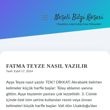
Neşeli Bilgi Köşesi
menüyü
aç
Hayatına neşe katan kısa hikayeler!
Anasayfa
Gizlilik Politikası
NEŞELI
Yasal Uyarı
BILGI
FATMA TEYZE NASIL YAZILIR
Hakkımızda
Tarih: Eylül 17, 2024
KÖŞESI
Ayşe Teyze nasıl yazılır TDK? DİKKAT: Akrabalık belirten
YAZILAR
kelimeler küçük harfle başlar: Tülay ablamın yanına
gittim. Ayşe teyzemin pastası çok lezzetlidir. 3. Cümle
içinde özel isim yerine kullanılan resmi veya ünvan
kelimeleri büyük harfle başlar: Vali dün Uzakdoğu’dan