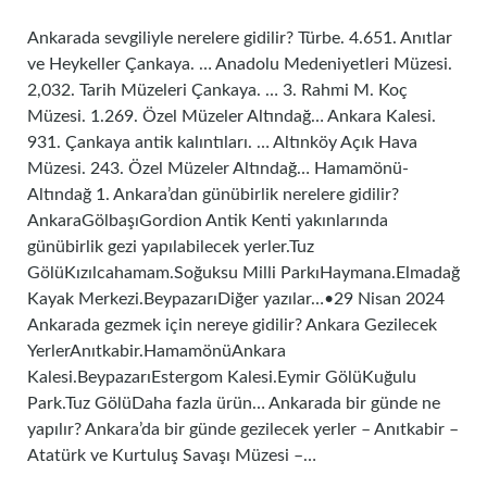
Ankarada sevgiliyle nerelere gidilir? Türbe. 4.651. Anıtlar
ve Heykeller Çankaya. … Anadolu Medeniyetleri Müzesi.
2,032. Tarih Müzeleri Çankaya. … 3. Rahmi M. Koç
Müzesi. 1.269. Özel Müzeler Altındağ… Ankara Kalesi.
931. Çankaya antik kalıntıları. … Altınköy Açık Hava
Müzesi. 243. Özel Müzeler Altındağ… Hamamönü-
Altındağ 1. Ankara’dan günübirlik nerelere gidilir?
AnkaraGölbaşıGordion Antik Kenti yakınlarında
günübirlik gezi yapılabilecek yerler.Tuz
GölüKızılcahamam.Soğuksu Milli ParkıHaymana.Elmadağ
Kayak Merkezi.BeypazarıDiğer yazılar…•29 Nisan 2024
Ankarada gezmek için nereye gidilir? Ankara Gezilecek
YerlerAnıtkabir.HamamönüAnkara
Kalesi.BeypazarıEstergom Kalesi.Eymir GölüKuğulu
Park.Tuz GölüDaha fazla ürün… Ankarada bir günde ne
yapılır? Ankara’da bir günde gezilecek yerler – Anıtkabir –
Atatürk ve Kurtuluş Savaşı Müzesi –…