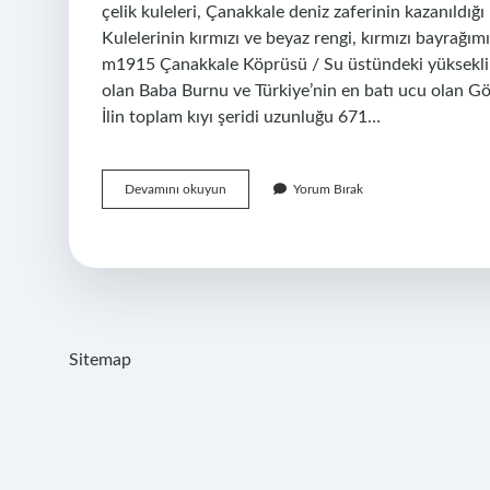
çelik kuleleri, Çanakkale deniz zaferinin kazanıldığ
Kulelerinin kırmızı ve beyaz rengi, kırmızı bayrağı
m1915 Çanakkale Köprüsü / Su üstündeki yükseklik
olan Baba Burnu ve Türkiye’nin en batı ucu olan Gökç
İlin toplam kıyı şeridi uzunluğu 671…
Çanakkale
Devamını okuyun
Yorum Bırak
Kule
Kaç
Metre
Sitemap