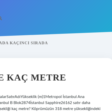
ADA KAÇINCI SIRADA
E KAÇ METRE
nalarSatırAdıYükseklik (m)1Metropol İstanbul Ana
anbul B Blok2874İstanbul Sapphire26162 satır daha
ksekliği kaç metre? Köprümüzün 318 metre yüksekliğindeki