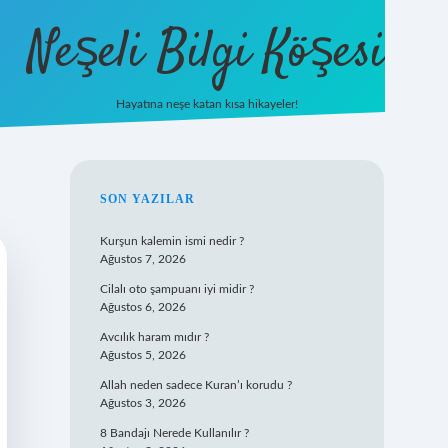
Neşeli Bilgi Köşesi
Hayatına neşe katan kısa hikayeler!
ilbet mobil giriş
SIDEBAR
SON YAZILAR
Kurşun kalemin ismi nedir ?
Ağustos 7, 2026
Cilalı oto şampuanı iyi midir ?
Ağustos 6, 2026
Avcılık haram mıdır ?
Ağustos 5, 2026
Allah neden sadece Kuran’ı korudu ?
Ağustos 3, 2026
8 Bandajı Nerede Kullanılır ?