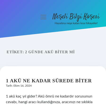
Neşeli Bilgi Köşesi
menüyü
aç
Hayatına neşe katan kısa hikayeler!
Anasayfa
Gizlilik Politikası
ETIKET:
2 GÜNDE AKÜ BITER MI
Yasal Uyarı
Hakkımızda
1 AKÜ NE KADAR SÜREDE BITER
Tarih: Ekim 16, 2024
1 akü kaç yıl gider? Akü ömrü ne kadardır sorusunun
cevabı, hangi aracı kullandığınıza, aracınızı ne sıklıkla