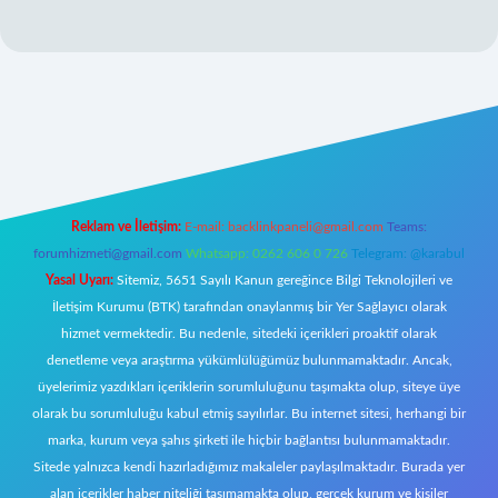
l giriş
Reklam ve İletişim:
E-mail:
backlinkpaneli@gmail.com
Teams:
forumhizmeti@gmail.com
Whatsapp: 0262 606 0 726
Telegram: @karabul
Yasal Uyarı:
Sitemiz, 5651 Sayılı Kanun gereğince Bilgi Teknolojileri ve
İletişim Kurumu (BTK) tarafından onaylanmış bir Yer Sağlayıcı olarak
hizmet vermektedir. Bu nedenle, sitedeki içerikleri proaktif olarak
denetleme veya araştırma yükümlülüğümüz bulunmamaktadır. Ancak,
üyelerimiz yazdıkları içeriklerin sorumluluğunu taşımakta olup, siteye üye
olarak bu sorumluluğu kabul etmiş sayılırlar. Bu internet sitesi, herhangi bir
marka, kurum veya şahıs şirketi ile hiçbir bağlantısı bulunmamaktadır.
Sitede yalnızca kendi hazırladığımız makaleler paylaşılmaktadır. Burada yer
alan içerikler haber niteliği taşımamakta olup, gerçek kurum ve kişiler