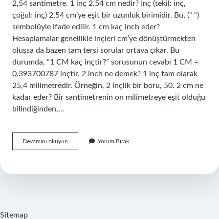
2,54 santimetre. 1 inç 2.54 cm nedir? İnç (tekil: inç,
çoğul: inç) 2,54 cm’ye eşit bir uzunluk birimidir. Bu, (“ “)
sembolüyle ifade edilir. 1 cm kaç inch eder?
Hesaplamalar genellikle inçleri cm’ye dönüştürmekten
oluşsa da bazen tam tersi sorular ortaya çıkar. Bu
durumda, “1 CM kaç inçtir?” sorusunun cevabı 1 CM =
0,393700787 inçtir. 2 inch ne demek? 1 inç tam olarak
25,4 milimetredir. Örneğin, 2 inçlik bir boru, 50. 2 cm ne
kadar eder? Bir santimetrenin on milimetreye eşit olduğu
bilindiğinden,…
254
Devamını okuyun
Yorum Bırak
Cm
Kaç
Inch
Sitemap