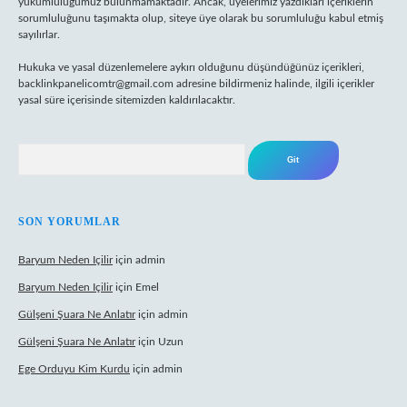
yükümlülüğümüz bulunmamaktadır. Ancak, üyelerimiz yazdıkları içeriklerin
sorumluluğunu taşımakta olup, siteye üye olarak bu sorumluluğu kabul etmiş
sayılırlar.
Hukuka ve yasal düzenlemelere aykırı olduğunu düşündüğünüz içerikleri,
backlinkpanelicomtr@gmail.com
adresine bildirmeniz halinde, ilgili içerikler
yasal süre içerisinde sitemizden kaldırılacaktır.
Arama
SON YORUMLAR
Baryum Neden Içilir
için
admin
Baryum Neden Içilir
için
Emel
Gülşeni Şuara Ne Anlatır
için
admin
Gülşeni Şuara Ne Anlatır
için
Uzun
Ege Orduyu Kim Kurdu
için
admin