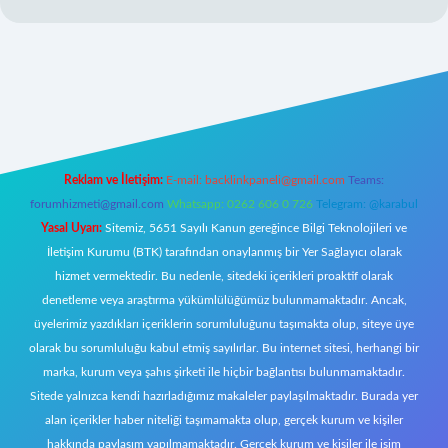
l giriş
Reklam ve İletişim:
E-mail:
backlinkpaneli@gmail.com
Teams:
forumhizmeti@gmail.com
Whatsapp: 0262 606 0 726
Telegram: @karabul
Yasal Uyarı:
Sitemiz, 5651 Sayılı Kanun gereğince Bilgi Teknolojileri ve
İletişim Kurumu (BTK) tarafından onaylanmış bir Yer Sağlayıcı olarak
hizmet vermektedir. Bu nedenle, sitedeki içerikleri proaktif olarak
denetleme veya araştırma yükümlülüğümüz bulunmamaktadır. Ancak,
üyelerimiz yazdıkları içeriklerin sorumluluğunu taşımakta olup, siteye üye
olarak bu sorumluluğu kabul etmiş sayılırlar. Bu internet sitesi, herhangi bir
marka, kurum veya şahıs şirketi ile hiçbir bağlantısı bulunmamaktadır.
Sitede yalnızca kendi hazırladığımız makaleler paylaşılmaktadır. Burada yer
alan içerikler haber niteliği taşımamakta olup, gerçek kurum ve kişiler
hakkında paylaşım yapılmamaktadır. Gerçek kurum ve kişiler ile isim