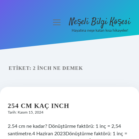
Neşeli Bilgi Köşesi
menüyü
aç
Hayatına neşe katan kısa hikayeler!
Anasayfa
Gizlilik Politikası
ETIKET:
2 INCH NE DEMEK
Yasal Uyarı
Hakkımızda
254 CM KAÇ INCH
Tarih: Kasım 15, 2024
2.54 cm ne kadar? Dönüştürme faktörü: 1 inç = 2,54
santimetre.4 Haziran 2023Dönüştürme faktörü: 1 inç =