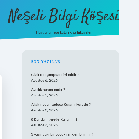
Neşeli Bilgi Köşesi
Hayatına neşe katan kısa hikayeler!
ilbet mobil giriş
SIDEBAR
SON YAZILAR
Cilalı oto şampuanı iyi midir ?
Ağustos 6, 2026
Avcılık haram mıdır ?
Ağustos 5, 2026
Allah neden sadece Kuran’ı korudu ?
Ağustos 3, 2026
8 Bandajı Nerede Kullanılır ?
Ağustos 3, 2026
3 yaşındaki bir çocuk renkleri bilir mi ?