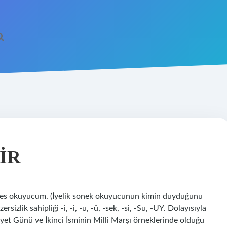
IR
rkes okuyucum. (İyelik sonek okuyucunun kimin duyduğunu
rsizlik sahipliği -i, -i, -u, -ü, -sek, -si, -Su, -UY. Dolayısıyla
t Günü ve İkinci İsminin Milli Marşı örneklerinde olduğu