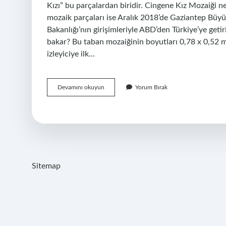
Kızı” bu parçalardan biridir. Cingene Kız Mozaiği
mozaik parçaları ise Aralık 2018’de Gaziantep Büy
Bakanlığı’nın girişimleriyle ABD’den Türkiye’ye get
bakar? Bu taban mozaiğinin boyutları 0,78 x 0,52 m
izleyiciye ilk…
Çingene
Devamını okuyun
Yorum Bırak
Kızın
Ne
Oldu
Sitemap