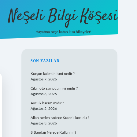
Neşeli Bilgi Köşesi
Hayatına neşe katan kısa hikayeler!
ilbet mobil giriş
SIDEBAR
SON YAZILAR
Kurşun kalemin ismi nedir ?
Ağustos 7, 2026
Cilalı oto şampuanı iyi midir ?
Ağustos 6, 2026
Avcılık haram mıdır ?
Ağustos 5, 2026
Allah neden sadece Kuran’ı korudu ?
Ağustos 3, 2026
8 Bandajı Nerede Kullanılır ?