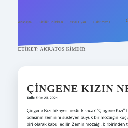
Anasayfa
Gizlilik Politikası
Yasal Uyarı
Hakkımızda
ETIKET:
AKRATOS KIMDIR
ÇINGENE KIZIN N
Tarih: Ekim 25, 2024
Çingene Kızı hikayesi nedir kısaca? “Çingene Kızı”
odasının zeminini süsleyen büyük bir mozaiğin küç
biri olarak kabul edilir. Zemin mozaiği, birbirind