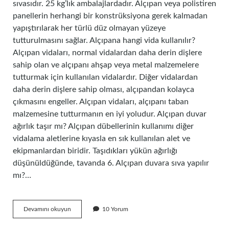
sıvasıdır. 25 kg’lık ambalajlardadır. Alçıpan veya polistiren
panellerin herhangi bir konstrüksiyona gerek kalmadan
yapıştırılarak her türlü düz olmayan yüzeye
tutturulmasını sağlar. Alçıpana hangi vida kullanılır?
Alçıpan vidaları, normal vidalardan daha derin dişlere
sahip olan ve alçıpanı ahşap veya metal malzemelere
tutturmak için kullanılan vidalardır. Diğer vidalardan
daha derin dişlere sahip olması, alçıpandan kolayca
çıkmasını engeller. Alçıpan vidaları, alçıpanı taban
malzemesine tutturmanın en iyi yoludur. Alçıpan duvar
ağırlık taşır mı? Alçıpan dübellerinin kullanımı diğer
vidalama aletlerine kıyasla en sık kullanılan alet ve
ekipmanlardan biridir. Taşıdıkları yükün ağırlığı
düşünüldüğünde, tavanda 6. Alçıpan duvara sıva yapılır
mı?…
Alçıpan
Devamını okuyun
10 Yorum
Direk
Duvara