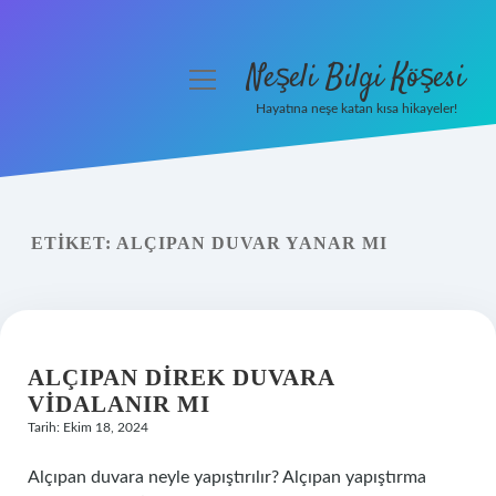
Neşeli Bilgi Köşesi
menüyü
aç
Hayatına neşe katan kısa hikayeler!
Anasayfa
Gizlilik Politikası
ETIKET:
ALÇIPAN DUVAR YANAR MI
Yasal Uyarı
Hakkımızda
ALÇIPAN DIREK DUVARA
VIDALANIR MI
Tarih: Ekim 18, 2024
Alçıpan duvara neyle yapıştırılır? Alçıpan yapıştırma