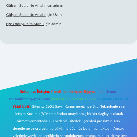
Gülşeni Şuara Ne Anlatır
için
admin
Gülşeni Şuara Ne Anlatır
için
Uzun
Ege Orduyu Kim Kurdu
için
admin
 giriş
Reklam ve İletişim:
E-mail:
backlinkpaneli@gmail.com
Teams:
forumhizmeti@gmail.com
Whatsapp: 0262 606 0 726
Telegram: @karabul
Yasal Uyarı:
Sitemiz, 5651 Sayılı Kanun gereğince Bilgi Teknolojileri ve
İletişim Kurumu (BTK) tarafından onaylanmış bir Yer Sağlayıcı olarak
hizmet vermektedir. Bu nedenle, sitedeki içerikleri proaktif olarak
denetleme veya araştırma yükümlülüğümüz bulunmamaktadır. Ancak,
üyelerimiz yazdıkları içeriklerin sorumluluğunu taşımakta olup, siteye üye