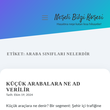
Neşeli Bilgi Köşesi
menüyü
aç
Hayatına neşe katan kısa hikayeler!
Anasayfa
Gizlilik Politikası
ETIKET:
ARABA SINIFLARI NELERDIR
Yasal Uyarı
Hakkımızda
KÜÇÜK ARABALARA NE AD
VERILIR
Tarih: Ekim 19, 2024
Küçük araçlara ne denir? Bir segment: Şehir içi trafiğine