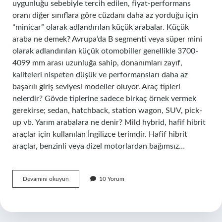
uygunluğu sebebiyle tercih edilen, fiyat-performans
oranı diğer sınıflara göre cüzdanı daha az yorduğu için
“minicar” olarak adlandırılan küçük arabalar. Küçük
araba ne demek? Avrupa’da B segmenti veya süper mini
olarak adlandırılan küçük otomobiller genellikle 3700-
4099 mm arası uzunluğa sahip, donanımları zayıf,
kaliteleri nispeten düşük ve performansları daha az
başarılı giriş seviyesi modeller oluyor. Araç tipleri
nelerdir? Gövde tiplerine sadece birkaç örnek vermek
gerekirse; sedan, hatchback, station wagon, SUV, pick-
up vb. Yarım arabalara ne denir? Mild hybrid, hafif hibrit
araçlar için kullanılan İngilizce terimdir. Hafif hibrit
araçlar, benzinli veya dizel motorlardan bağımsız…
Küçük
Devamını okuyun
10 Yorum
Arabalara
Ne
Ad
Verilir