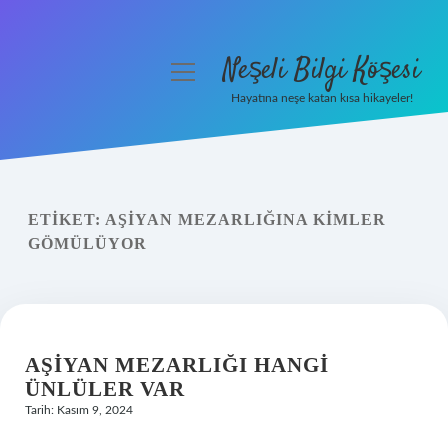
Neşeli Bilgi Köşesi
menüyü
aç
Hayatına neşe katan kısa hikayeler!
Anasayfa
Gizlilik Politikası
ETIKET:
AŞIYAN MEZARLIĞINA KIMLER
Yasal Uyarı
GÖMÜLÜYOR
Hakkımızda
AŞIYAN MEZARLIĞI HANGI
ÜNLÜLER VAR
Tarih: Kasım 9, 2024