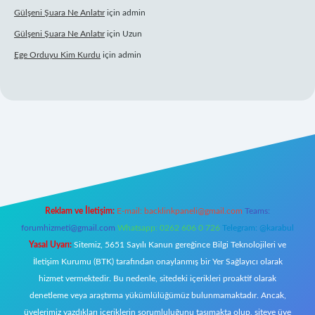
Gülşeni Şuara Ne Anlatır
için
admin
Gülşeni Şuara Ne Anlatır
için
Uzun
Ege Orduyu Kim Kurdu
için
admin
l giriş
Reklam ve İletişim:
E-mail:
backlinkpaneli@gmail.com
Teams:
forumhizmeti@gmail.com
Whatsapp: 0262 606 0 726
Telegram: @karabul
Yasal Uyarı:
Sitemiz, 5651 Sayılı Kanun gereğince Bilgi Teknolojileri ve
İletişim Kurumu (BTK) tarafından onaylanmış bir Yer Sağlayıcı olarak
hizmet vermektedir. Bu nedenle, sitedeki içerikleri proaktif olarak
denetleme veya araştırma yükümlülüğümüz bulunmamaktadır. Ancak,
üyelerimiz yazdıkları içeriklerin sorumluluğunu taşımakta olup, siteye üye