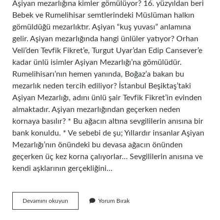
Aşiyan mezarlığına kimler gömülüyor? 16. yüzyıldan beri
Bebek ve Rumelihisar semtlerindeki Müslüman halkın
gömüldüğü mezarlıktır. Aşiyan “kuş yuvası” anlamına
gelir. Aşiyan mezarlığında hangi ünlüler yatıyor? Orhan
Veli’den Tevfik Fikret’e, Turgut Uyar’dan Edip Cansever’e
kadar ünlü isimler Aşiyan Mezarlığı’na gömülüdür.
Rumelihisarı’nın hemen yanında, Boğaz’a bakan bu
mezarlık neden tercih ediliyor? İstanbul Beşiktaş’taki
Aşiyan Mezarlığı, adını ünlü şair Tevfik Fikret’in evinden
almaktadır. Aşiyan mezarlığından geçerken neden
kornaya basılır? * Bu ağacın altına sevgililerin anısına bir
bank konuldu. * Ve sebebi de şu; Yıllardır insanlar Aşiyan
Mezarlığı’nın önündeki bu devasa ağacın önünden
geçerken üç kez korna çalıyorlar… Sevgililerin anısına ve
kendi aşklarının gerçekliğini…
Aşiyan
Devamını okuyun
Yorum Bırak
Mezarlığı
Hangi