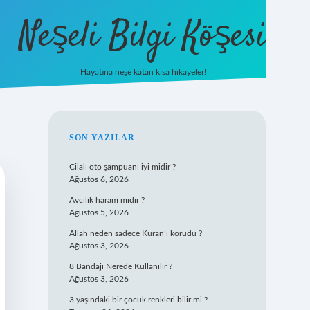
Neşeli Bilgi Köşesi
Hayatına neşe katan kısa hikayeler!
ilbet mobil giriş
SIDEBAR
SON YAZILAR
Cilalı oto şampuanı iyi midir ?
Ağustos 6, 2026
Avcılık haram mıdır ?
Ağustos 5, 2026
Allah neden sadece Kuran’ı korudu ?
Ağustos 3, 2026
8 Bandajı Nerede Kullanılır ?
Ağustos 3, 2026
3 yaşındaki bir çocuk renkleri bilir mi ?