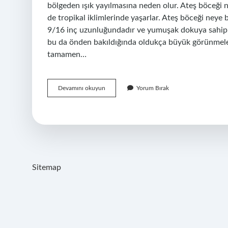
bölgeden ışık yayılmasına neden olur. Ateş böceği
de tropikal iklimlerinde yaşarlar. Ateş böceği neye b
9/16 inç uzunluğundadır ve yumuşak dokuya sahip 
bu da önden bakıldığında oldukça büyük görünmele
tamamen…
Ateş
Devamını okuyun
Yorum Bırak
Böceği
Nasıl
Görünür
Sitemap