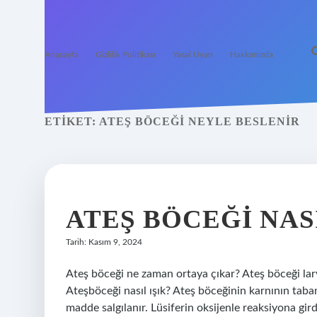
Anasayfa
Gizlilik Politikası
Yasal Uyarı
Hakkımızda
ETIKET:
ATEŞ BÖCEĞI NEYLE BESLENIR
ATEŞ BÖCEĞI NA
Tarih: Kasım 9, 2024
Ateş böceği ne zaman ortaya çıkar? Ateş böceği larva
Ateşböceği nasıl ışık? Ateş böceğinin karnının taban
madde salgılanır. Lüsiferin oksijenle reaksiyona g