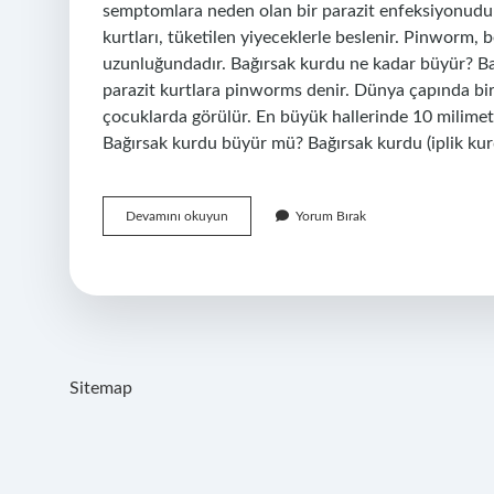
semptomlara neden olan bir parazit enfeksiyonudur.
kurtları, tüketilen yiyeceklerle beslenir. Pinworm, b
uzunluğundadır. Bağırsak kurdu ne kadar büyür? B
parazit kurtlara pinworms denir. Dünya çapında birç
çocuklarda görülür. En büyük hallerinde 10 milimetr
Bağırsak kurdu büyür mü? Bağırsak kurdu (iplik kurd
Bağırsak
Devamını okuyun
Yorum Bırak
Solucanı
Ne
Kadar
Büyür
Sitemap