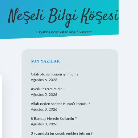
Neşeli Bilgi Köşesi
Hayatına neşe katan kısa hikayeler!
ilbet mobil giriş
SIDEBAR
SON YAZILAR
Cilalı oto şampuanı iyi midir ?
Ağustos 6, 2026
Avcılık haram mıdır ?
Ağustos 5, 2026
Allah neden sadece Kuran’ı korudu ?
Ağustos 3, 2026
8 Bandajı Nerede Kullanılır ?
Ağustos 3, 2026
3 yaşındaki bir çocuk renkleri bilir mi ?