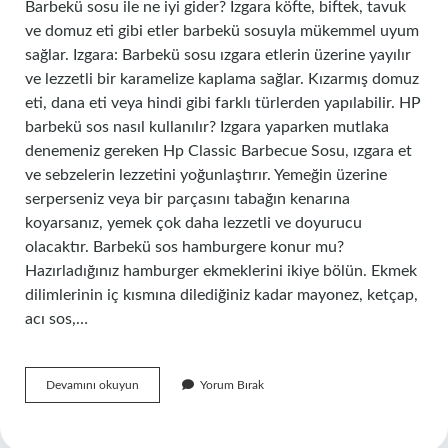
Barbekü sosu ile ne iyi gider? Izgara köfte, biftek, tavuk
ve domuz eti gibi etler barbekü sosuyla mükemmel uyum
sağlar. Izgara: Barbekü sosu ızgara etlerin üzerine yayılır
ve lezzetli bir karamelize kaplama sağlar. Kızarmış domuz
eti, dana eti veya hindi gibi farklı türlerden yapılabilir. HP
barbekü sos nasıl kullanılır? Izgara yaparken mutlaka
denemeniz gereken Hp Classic Barbecue Sosu, ızgara et
ve sebzelerin lezzetini yoğunlaştırır. Yemeğin üzerine
serperseniz veya bir parçasını tabağın kenarına
koyarsanız, yemek çok daha lezzetli ve doyurucu
olacaktır. Barbekü sos hamburgere konur mu?
Hazırladığınız hamburger ekmeklerini ikiye bölün. Ekmek
dilimlerinin iç kısmına dilediğiniz kadar mayonez, ketçap,
acı sos,…
Barbekü
Devamını okuyun
Yorum Bırak
Sos
Köfteye
Konur