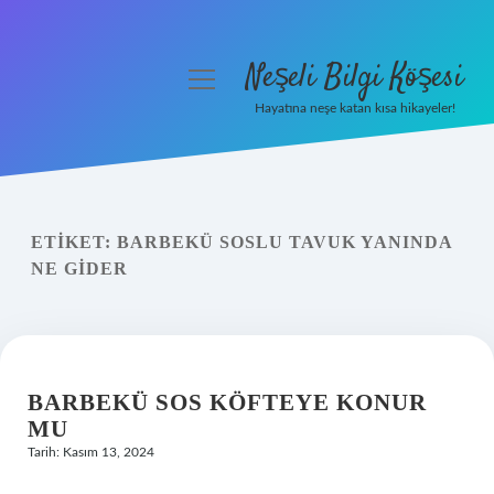
Neşeli Bilgi Köşesi
menüyü
aç
Hayatına neşe katan kısa hikayeler!
Anasayfa
Gizlilik Politikası
ETIKET:
BARBEKÜ SOSLU TAVUK YANINDA
Yasal Uyarı
NE GIDER
Hakkımızda
BARBEKÜ SOS KÖFTEYE KONUR
MU
Tarih: Kasım 13, 2024