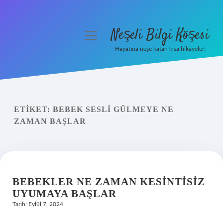
Neşeli Bilgi Köşesi
menüyü
aç
Hayatına neşe katan kısa hikayeler!
Anasayfa
Gizlilik Politikası
ETIKET:
BEBEK SESLI GÜLMEYE NE
Yasal Uyarı
ZAMAN BAŞLAR
Hakkımızda
BEBEKLER NE ZAMAN KESINTISIZ
UYUMAYA BAŞLAR
Tarih: Eylül 7, 2024