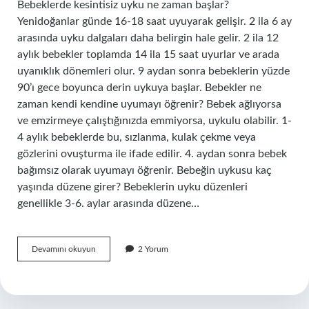
Bebeklerde kesintisiz uyku ne zaman başlar?
Yenidoğanlar günde 16-18 saat uyuyarak gelişir. 2 ila 6 ay
arasında uyku dalgaları daha belirgin hale gelir. 2 ila 12
aylık bebekler toplamda 14 ila 15 saat uyurlar ve arada
uyanıklık dönemleri olur. 9 aydan sonra bebeklerin yüzde
90’ı gece boyunca derin uykuya başlar. Bebekler ne
zaman kendi kendine uyumayı öğrenir? Bebek ağlıyorsa
ve emzirmeye çalıştığınızda emmiyorsa, uykulu olabilir. 1-
4 aylık bebeklerde bu, sızlanma, kulak çekme veya
gözlerini ovuşturma ile ifade edilir. 4. aydan sonra bebek
bağımsız olarak uyumayı öğrenir. Bebeğin uykusu kaç
yaşında düzene girer? Bebeklerin uyku düzenleri
genellikle 3-6. aylar arasında düzene…
Bebekler
Devamını okuyun
2 Yorum
Ne
Zaman
Kesintisiz
Uyumaya