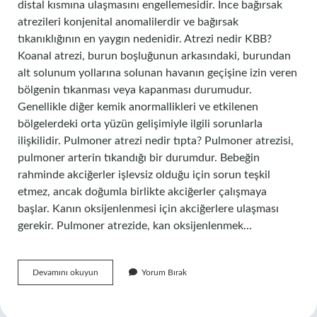
distal kısmına ulaşmasını engellemesidir. İnce bağırsak
atrezileri konjenital anomalilerdir ve bağırsak
tıkanıklığının en yaygın nedenidir. Atrezi nedir KBB?
Koanal atrezi, burun boşluğunun arkasındaki, burundan
alt solunum yollarına solunan havanın geçişine izin veren
bölgenin tıkanması veya kapanması durumudur.
Genellikle diğer kemik anormallikleri ve etkilenen
bölgelerdeki orta yüzün gelişimiyle ilgili sorunlarla
ilişkilidir. Pulmoner atrezi nedir tıpta? Pulmoner atrezisi,
pulmoner arterin tıkandığı bir durumdur. Bebeğin
rahminde akciğerler işlevsiz olduğu için sorun teşkil
etmez, ancak doğumla birlikte akciğerler çalışmaya
başlar. Kanın oksijenlenmesi için akciğerlere ulaşması
gerekir. Pulmoner atrezide, kan oksijenlenmek…
Atrezi
Devamını okuyun
Yorum Bırak
Nedir
Beyin