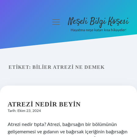
Neşeli Bilgi Köşesi
menüyü
aç
Hayatına neşe katan kısa hikayeler!
Anasayfa
Gizlilik Politikası
ETIKET:
BILIER ATREZI NE DEMEK
Yasal Uyarı
Hakkımızda
ATREZI NEDIR BEYIN
Tarih: Ekim 23, 2024
Atrezi nedir tıpta? Atrezi, bağırsağın bir bölümünün
gelişememesi ve gıdanın ve bağırsak içeriğinin bağırsağın