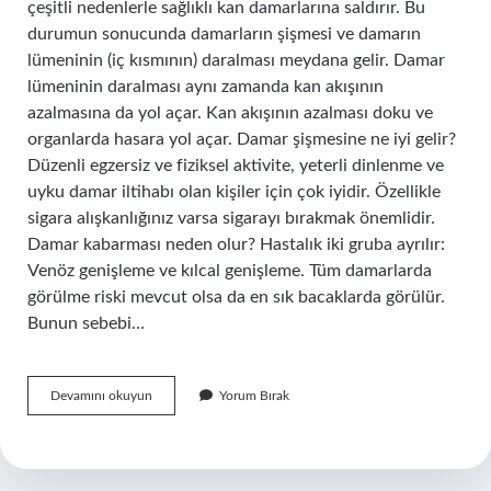
çeşitli nedenlerle sağlıklı kan damarlarına saldırır. Bu
durumun sonucunda damarların şişmesi ve damarın
lümeninin (iç kısmının) daralması meydana gelir. Damar
lümeninin daralması aynı zamanda kan akışının
azalmasına da yol açar. Kan akışının azalması doku ve
organlarda hasara yol açar. Damar şişmesine ne iyi gelir?
Düzenli egzersiz ve fiziksel aktivite, yeterli dinlenme ve
uyku damar iltihabı olan kişiler için çok iyidir. Özellikle
sigara alışkanlığınız varsa sigarayı bırakmak önemlidir.
Damar kabarması neden olur? Hastalık iki gruba ayrılır:
Venöz genişleme ve kılcal genişleme. Tüm damarlarda
görülme riski mevcut olsa da en sık bacaklarda görülür.
Bunun sebebi…
Damar
Devamını okuyun
Yorum Bırak
Şişmesi
Tehlikeli
Mi