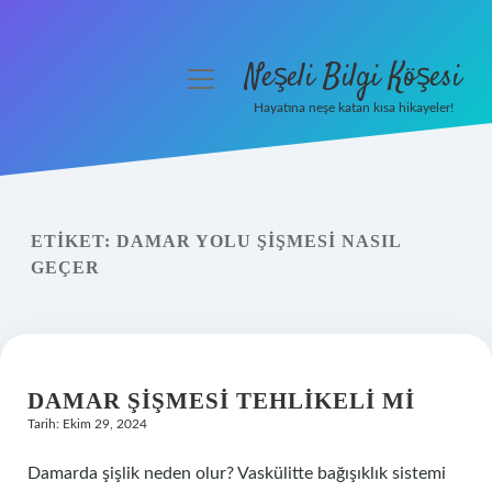
Neşeli Bilgi Köşesi
menüyü
aç
Hayatına neşe katan kısa hikayeler!
Anasayfa
Gizlilik Politikası
ETIKET:
DAMAR YOLU ŞIŞMESI NASIL
Yasal Uyarı
GEÇER
Hakkımızda
DAMAR ŞIŞMESI TEHLIKELI MI
Tarih: Ekim 29, 2024
Damarda şişlik neden olur? Vaskülitte bağışıklık sistemi