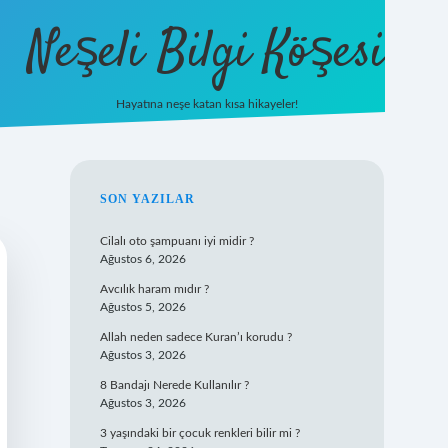
Neşeli Bilgi Köşesi
Hayatına neşe katan kısa hikayeler!
ilbet mobil giriş
SIDEBAR
SON YAZILAR
Cilalı oto şampuanı iyi midir ?
Ağustos 6, 2026
Avcılık haram mıdır ?
Ağustos 5, 2026
Allah neden sadece Kuran’ı korudu ?
Ağustos 3, 2026
8 Bandajı Nerede Kullanılır ?
Ağustos 3, 2026
3 yaşındaki bir çocuk renkleri bilir mi ?