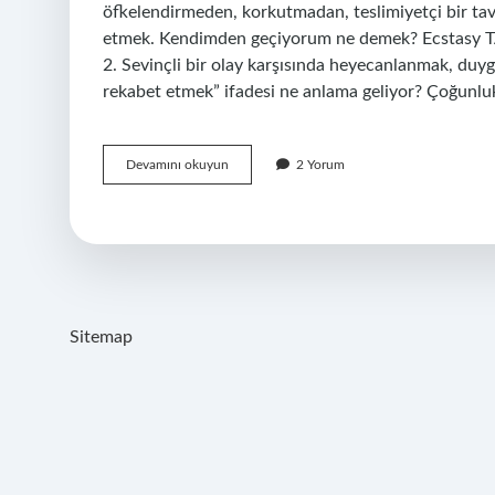
öfkelendirmeden, korkutmadan, teslimiyetçi bir tav
etmek. Kendimden geçiyorum ne demek? Ecstasy TAN
2. Sevinçli bir olay karşısında heyecanlanmak, duy
rekabet etmek” ifadesi ne anlama geliyor? Çoğunluk
Hoşuna
Devamını okuyun
2 Yorum
Gitmek
Ne
Anlama
Gelir
Sitemap