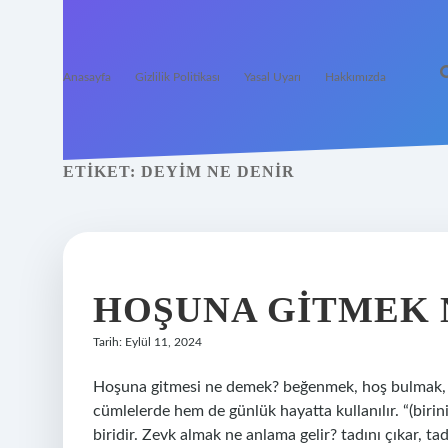
Anasayfa
Gizlilik Politikası
Yasal Uyarı
Hakkımızda
ETIKET:
DEYIM NE DENIR
HOŞUNA GITMEK 
Tarih: Eylül 11, 2024
Hoşuna gitmesi ne demek? beğenmek, hoş bulmak, 
cümlelerde hem de günlük hayatta kullanılır. “(bir
biridir. Zevk almak ne anlama gelir? tadını çıkar, ta