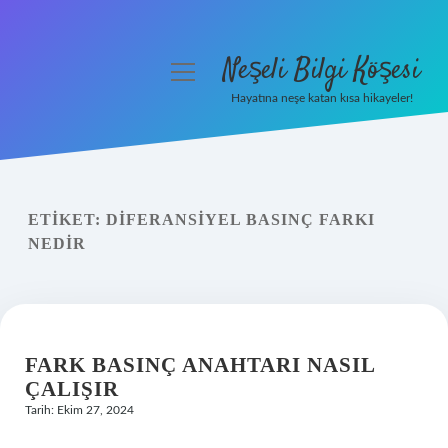
Neşeli Bilgi Köşesi
menüyü
aç
Hayatına neşe katan kısa hikayeler!
Anasayfa
Gizlilik Politikası
ETIKET:
DIFERANSIYEL BASINÇ FARKI
Yasal Uyarı
NEDIR
Hakkımızda
FARK BASINÇ ANAHTARI NASIL
ÇALIŞIR
Tarih: Ekim 27, 2024