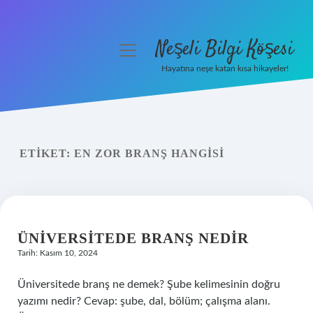
Neşeli Bilgi Köşesi
menüyü
aç
Hayatına neşe katan kısa hikayeler!
Anasayfa
Gizlilik Politikası
ETIKET:
EN ZOR BRANŞ HANGISI
Yasal Uyarı
Hakkımızda
ÜNIVERSITEDE BRANŞ NEDIR
Tarih: Kasım 10, 2024
Üniversitede branş ne demek? Şube kelimesinin doğru
yazımı nedir? Cevap: şube, dal, bölüm; çalışma alanı.