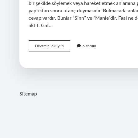
bir şekilde söylemek veya hareket etmek anlamına g
yaptıktan sonra utanç duymasıdır. Bulmacada anlam 
cevap vardır. Bunlar “Sinn” ve “Manie”dir. Faal ne d
aktif. Gaf…
Gaf
Devamını okuyun
6 Yorum
Ne
Demek
Bulmaca
Sitemap