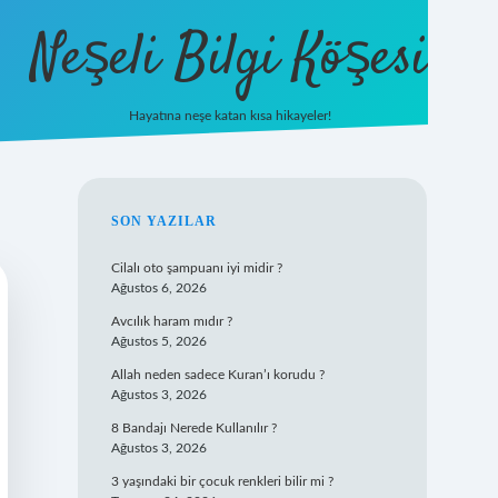
Neşeli Bilgi Köşesi
Hayatına neşe katan kısa hikayeler!
ilbet mobil giriş
SIDEBAR
SON YAZILAR
Cilalı oto şampuanı iyi midir ?
Ağustos 6, 2026
Avcılık haram mıdır ?
Ağustos 5, 2026
Allah neden sadece Kuran’ı korudu ?
Ağustos 3, 2026
8 Bandajı Nerede Kullanılır ?
Ağustos 3, 2026
3 yaşındaki bir çocuk renkleri bilir mi ?