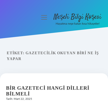
Neşeli Bilgi Köşesi
menüyü
aç
Hayatına neşe katan kısa hikayeler!
Anasayfa
Gizlilik Politikası
ETIKET:
GAZETECILIK OKUYAN BIRI NE IŞ
Yasal Uyarı
YAPAR
Hakkımızda
BIR GAZETECI HANGI DILLERI
BILMELI
Tarih: Mart 22, 2025