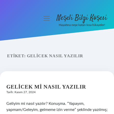
Neşeli Bilgi Köşesi
menüyü
aç
Hayatına neşe katan kısa hikayeler!
Anasayfa
Gizlilik Politikası
ETIKET:
GELICEK NASIL YAZILIR
Yasal Uyarı
Hakkımızda
GELICEK MI NASIL YAZILIR
Tarih: Kasım 27, 2024
Geliyim mi nasıl yazılır? Konuşma. “Yapayım,
yapmam/Geleyim, gelmeme izin verme” şeklinde yazılmış;