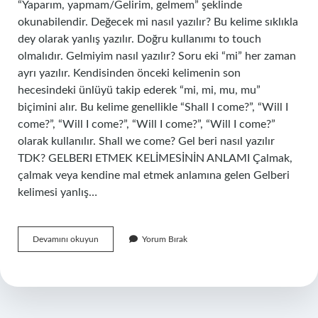
“Yaparım, yapmam/Gelirim, gelmem” şeklinde
okunabilendir. Değecek mi nasıl yazılır? Bu kelime sıklıkla
dey olarak yanlış yazılır. Doğru kullanımı to touch
olmalıdır. Gelmiyim nasıl yazılır? Soru eki “mi” her zaman
ayrı yazılır. Kendisinden önceki kelimenin son
hecesindeki ünlüyü takip ederek “mi, mi, mu, mu”
biçimini alır. Bu kelime genellikle “Shall I come?”, “Will I
come?”, “Will I come?”, “Will I come?”, “Will I come?”
olarak kullanılır. Shall we come? Gel beri nasıl yazılır
TDK? GELBERI ETMEK KELİMESİNİN ANLAMI Çalmak,
çalmak veya kendine mal etmek anlamına gelen Gelberi
kelimesi yanlış…
Gelicek
Devamını okuyun
Yorum Bırak
Mi
Nasıl
Yazılır