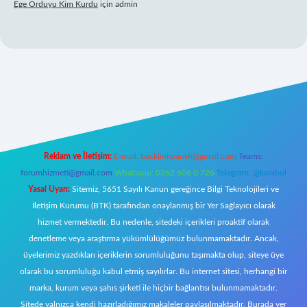
Ege Orduyu Kim Kurdu
için
admin
l giriş
Reklam ve İletişim:
E-mail:
backlinkpaneli@gmail.com
Teams:
forumhizmeti@gmail.com
Whatsapp: 0262 606 0 726
Telegram: @karabul
Yasal Uyarı:
Sitemiz, 5651 Sayılı Kanun gereğince Bilgi Teknolojileri ve
İletişim Kurumu (BTK) tarafından onaylanmış bir Yer Sağlayıcı olarak
hizmet vermektedir. Bu nedenle, sitedeki içerikleri proaktif olarak
denetleme veya araştırma yükümlülüğümüz bulunmamaktadır. Ancak,
üyelerimiz yazdıkları içeriklerin sorumluluğunu taşımakta olup, siteye üye
olarak bu sorumluluğu kabul etmiş sayılırlar. Bu internet sitesi, herhangi bir
marka, kurum veya şahıs şirketi ile hiçbir bağlantısı bulunmamaktadır.
Sitede yalnızca kendi hazırladığımız makaleler paylaşılmaktadır. Burada yer