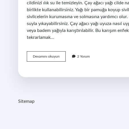
cildinizi ılık su ile temizleyin. Çay ağacı yağı cilde
birlikte kullanabilirsiniz. Yağı bir pamuğa koyup sivi
sivilcelerin kurumasına ve solmasına yardımcı olur. B
suyla yıkayabilirsiniz. Çay ağacı yağı uyuza nasıl uyg
veya badem yağıyla karıştırılabilir. Bu karışım enfek
tekrarlamak…
Çay
Devamını okuyun
2 Yorum
Ağacı
Yağı
Direk
Vücuda
Sürülür
Mü
Sitemap