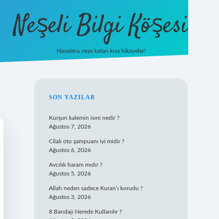
Neşeli Bilgi Köşesi
Hayatına neşe katan kısa hikayeler!
ilbet mobil giriş
SIDEBAR
SON YAZILAR
Kurşun kalemin ismi nedir ?
Ağustos 7, 2026
Cilalı oto şampuanı iyi midir ?
Ağustos 6, 2026
Avcılık haram mıdır ?
Ağustos 5, 2026
Allah neden sadece Kuran’ı korudu ?
Ağustos 3, 2026
8 Bandajı Nerede Kullanılır ?