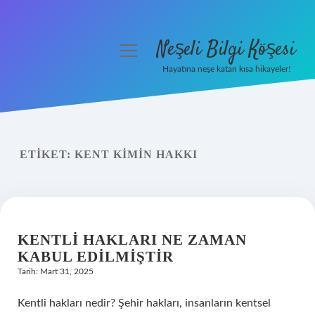
Neşeli Bilgi Köşesi
menüyü
aç
Hayatına neşe katan kısa hikayeler!
Anasayfa
Gizlilik Politikası
ETIKET:
KENT KIMIN HAKKI
Yasal Uyarı
Hakkımızda
KENTLI HAKLARI NE ZAMAN
KABUL EDILMIŞTIR
Tarih: Mart 31, 2025
Kentli hakları nedir? Şehir hakları, insanların kentsel