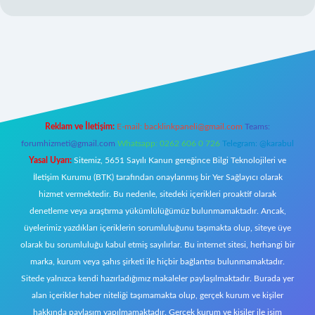
 giriş
Reklam ve İletişim:
E-mail:
backlinkpaneli@gmail.com
Teams:
forumhizmeti@gmail.com
Whatsapp: 0262 606 0 726
Telegram: @karabul
Yasal Uyarı:
Sitemiz, 5651 Sayılı Kanun gereğince Bilgi Teknolojileri ve
İletişim Kurumu (BTK) tarafından onaylanmış bir Yer Sağlayıcı olarak
hizmet vermektedir. Bu nedenle, sitedeki içerikleri proaktif olarak
denetleme veya araştırma yükümlülüğümüz bulunmamaktadır. Ancak,
üyelerimiz yazdıkları içeriklerin sorumluluğunu taşımakta olup, siteye üye
olarak bu sorumluluğu kabul etmiş sayılırlar. Bu internet sitesi, herhangi bir
marka, kurum veya şahıs şirketi ile hiçbir bağlantısı bulunmamaktadır.
Sitede yalnızca kendi hazırladığımız makaleler paylaşılmaktadır. Burada yer
alan içerikler haber niteliği taşımamakta olup, gerçek kurum ve kişiler
hakkında paylaşım yapılmamaktadır. Gerçek kurum ve kişiler ile isim