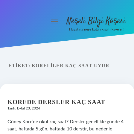
Neşeli Bilgi Köşesi
menüyü
aç
Hayatına neşe katan kısa hikayeler!
Anasayfa
Gizlilik Politikası
ETIKET:
KORELILER KAÇ SAAT UYUR
Yasal Uyarı
Hakkımızda
KOREDE DERSLER KAÇ SAAT
Tarih: Eylül 23, 2024
Güney Kore’de okul kaç saat? Dersler genellikle günde 4
saat, haftada 5 gün, haftada 10 derstir, bu nedenle