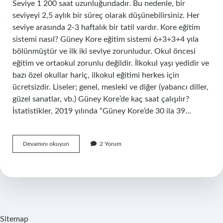
Seviye 1 200 saat uzunluğundadır. Bu nedenle, bir
seviyeyi 2,5 aylık bir süreç olarak düşünebilirsiniz. Her
seviye arasında 2-3 haftalık bir tatil vardır. Kore eğitim
sistemi nasıl? Güney Kore eğitim sistemi 6+3+3+4 yıla
bölünmüştür ve ilk iki seviye zorunludur. Okul öncesi
eğitim ve ortaokul zorunlu değildir. İlkokul yaşı yedidir ve
bazı özel okullar hariç, ilkokul eğitimi herkes için
ücretsizdir. Liseler; genel, mesleki ve diğer (yabancı diller,
güzel sanatlar, vb.) Güney Kore’de kaç saat çalışılır?
İstatistikler, 2019 yılında “Güney Kore’de 30 ila 39…
Korede
Devamını okuyun
2 Yorum
Dersler
Kaç
Saat
Sitemap