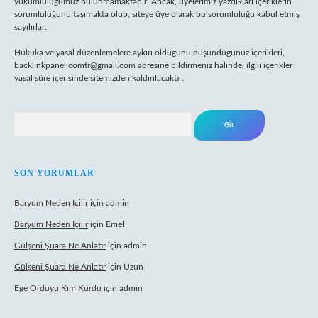
yükümlülüğümüz bulunmamaktadır. Ancak, üyelerimiz yazdıkları içeriklerin
sorumluluğunu taşımakta olup, siteye üye olarak bu sorumluluğu kabul etmiş
sayılırlar.
Hukuka ve yasal düzenlemelere aykırı olduğunu düşündüğünüz içerikleri,
backlinkpanelicomtr@gmail.com
adresine bildirmeniz halinde, ilgili içerikler
yasal süre içerisinde sitemizden kaldırılacaktır.
Arama
SON YORUMLAR
Baryum Neden Içilir
için
admin
Baryum Neden Içilir
için
Emel
Gülşeni Şuara Ne Anlatır
için
admin
Gülşeni Şuara Ne Anlatır
için
Uzun
Ege Orduyu Kim Kurdu
için
admin