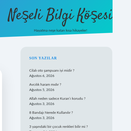
Neşeli Bilgi Köşesi
Hayatına neşe katan kısa hikayeler!
ilbet mobil giriş
SIDEBAR
SON YAZILAR
Cilalı oto şampuanı iyi midir ?
Ağustos 6, 2026
Avcılık haram mıdır ?
Ağustos 5, 2026
Allah neden sadece Kuran’ı korudu ?
Ağustos 3, 2026
8 Bandajı Nerede Kullanılır ?
Ağustos 3, 2026
3 yaşındaki bir çocuk renkleri bilir mi ?