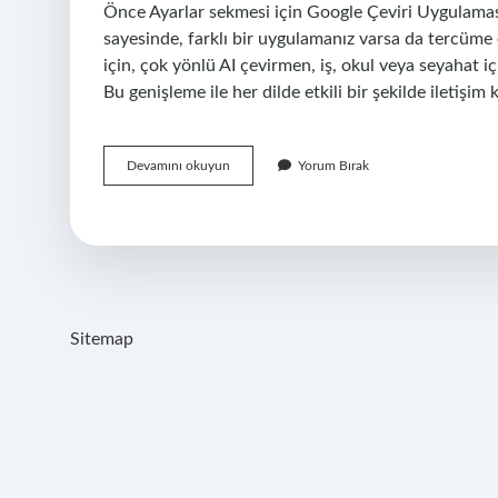
Önce Ayarlar sekmesi için Google Çeviri Uygulamasın
sayesinde, farklı bir uygulamanız varsa da tercüme
için, çok yönlü AI çevirmen, iş, okul veya seyahat i
Bu genişleme ile her dilde etkili bir şekilde iletiş
Chat
Devamını okuyun
Yorum Bırak
Translator
Nasıl
Kullanılır
Sitemap