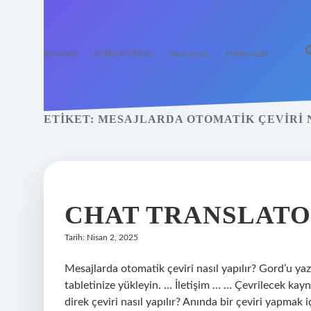
Anasayfa
Gizlilik Politikası
Yasal Uyarı
Hakkımızda
ETIKET:
MESAJLARDA OTOMATIK ÇEVIRI N
CHAT TRANSLATO
Tarih: Nisan 2, 2025
Mesajlarda otomatik çeviri nasıl yapılır? Gord’u y
tabletinize yükleyin. … İletişim … … Çevrilecek kay
direk çeviri nasıl yapılır? Anında bir çeviri yapmak