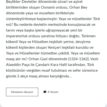
Beylikler-Devletler döneminde süvari ve aşiret
birliklerinden oluşan Osmanlı ordusu, Orhan Bey
döneminde yaya ve musellem birlikleriyle
sistemleştirilmeye başlanmıştır. Yaya ve müsellemler Türk
mü? Bu nedenle devletin merkezinde konuşlanacak ve
tarım veya başka işlerle uğraşmayacak yeni bir
imparatorluk ordusu yaratma ihtiyacı doğdu. Türkmen
kökenli Yaya ve Müsellem teşkilatı yerine, devşirme
kökenli kişilerden oluşan Yeniçeri teşkilatı kuruldu ve
Yaya ve Müsellemler hizmetten çekildi. Yaya ve müsellem
maaş alır mı? Orhan Gazi döneminde (1324-1362), Vezir
Alaeddin Paşa ile Çandarlı Kara Halil tarafından, Türk
köylüsünün vergiden muaf tutulması ve sefer süresince
günde 2 akçe maaş alması karşılığında…
Yaya
Devamını okuyun
8 Yorum
Ve
Müsellem
Ne