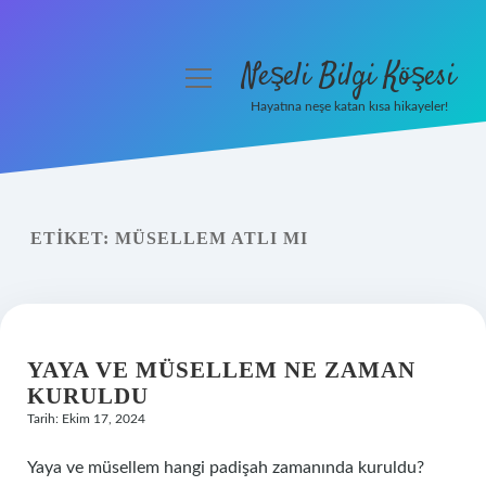
Neşeli Bilgi Köşesi
menüyü
aç
Hayatına neşe katan kısa hikayeler!
Anasayfa
Gizlilik Politikası
ETIKET:
MÜSELLEM ATLI MI
Yasal Uyarı
Hakkımızda
YAYA VE MÜSELLEM NE ZAMAN
KURULDU
Tarih: Ekim 17, 2024
Yaya ve müsellem hangi padişah zamanında kuruldu?