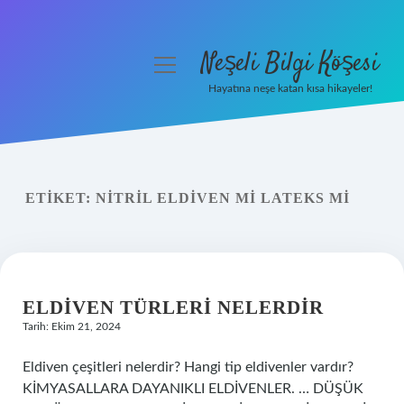
Neşeli Bilgi Köşesi
menüyü
aç
Hayatına neşe katan kısa hikayeler!
Anasayfa
Gizlilik Politikası
ETIKET:
NITRIL ELDIVEN MI LATEKS MI
Yasal Uyarı
Hakkımızda
ELDIVEN TÜRLERI NELERDIR
Tarih: Ekim 21, 2024
Eldiven çeşitleri nelerdir? Hangi tip eldivenler vardır?
KİMYASALLARA DAYANIKLI ELDİVENLER. … DÜŞÜK