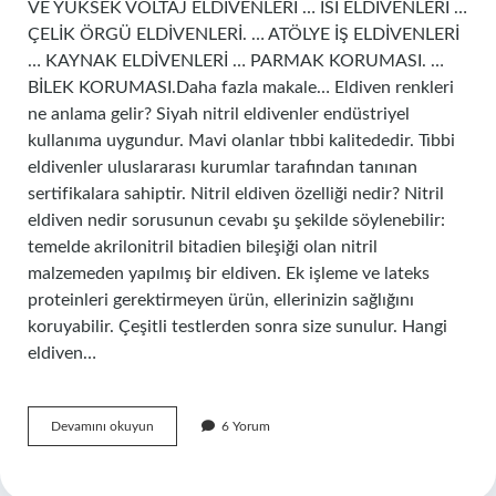
VE YÜKSEK VOLTAJ ELDİVENLERİ … ISI ELDİVENLERİ …
ÇELİK ÖRGÜ ELDİVENLERİ. … ATÖLYE İŞ ELDİVENLERİ
… KAYNAK ELDİVENLERİ … PARMAK KORUMASI. …
BİLEK KORUMASI.Daha fazla makale… Eldiven renkleri
ne anlama gelir? Siyah nitril eldivenler endüstriyel
kullanıma uygundur. Mavi olanlar tıbbi kalitededir. Tıbbi
eldivenler uluslararası kurumlar tarafından tanınan
sertifikalara sahiptir. Nitril eldiven özelliği nedir? Nitril
eldiven nedir sorusunun cevabı şu şekilde söylenebilir:
temelde akrilonitril bitadien bileşiği olan nitril
malzemeden yapılmış bir eldiven. Ek işleme ve lateks
proteinleri gerektirmeyen ürün, ellerinizin sağlığını
koruyabilir. Çeşitli testlerden sonra size sunulur. Hangi
eldiven…
Eldiven
Devamını okuyun
6 Yorum
Türleri
Nelerdir