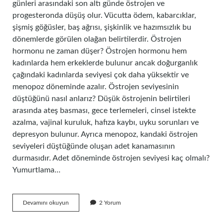
günleri arasındaki son altı günde östrojen ve
progesteronda düşüş olur. Vücutta ödem, kabarcıklar,
şişmiş göğüsler, baş ağrısı, şişkinlik ve hazımsızlık bu
dönemlerde görülen olağan belirtilerdir. Östrojen
hormonu ne zaman düşer? Östrojen hormonu hem
kadınlarda hem erkeklerde bulunur ancak doğurganlık
çağındaki kadınlarda seviyesi çok daha yüksektir ve
menopoz döneminde azalır. Östrojen seviyesinin
düştüğünü nasıl anlarız? Düşük östrojenin belirtileri
arasında ateş basması, gece terlemeleri, cinsel istekte
azalma, vajinal kuruluk, hafıza kaybı, uyku sorunları ve
depresyon bulunur. Ayrıca menopoz, kandaki östrojen
seviyeleri düştüğünde oluşan adet kanamasının
durmasıdır. Adet döneminde östrojen seviyesi kaç olmalı?
Yumurtlama…
Adetken
Devamını okuyun
2 Yorum
Östrojen
Düşer