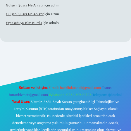
Gülşeni Şuara Ne Anlatır
için
admin
Gülşeni Şuara Ne Anlatır
için
Uzun
Ege Orduyu Kim Kurdu
için
admin
 giriş
Reklam ve İletişim:
E-mail:
backlinkpaneli@gmail.com
Teams:
forumhizmeti@gmail.com
Whatsapp: 0262 606 0 726
Telegram: @karabul
Yasal Uyarı:
Sitemiz, 5651 Sayılı Kanun gereğince Bilgi Teknolojileri ve
İletişim Kurumu (BTK) tarafından onaylanmış bir Yer Sağlayıcı olarak
hizmet vermektedir. Bu nedenle, sitedeki içerikleri proaktif olarak
denetleme veya araştırma yükümlülüğümüz bulunmamaktadır. Ancak,
üyelerimiz yazdıkları içeriklerin sorumluluğunu taşımakta olup, siteye üye