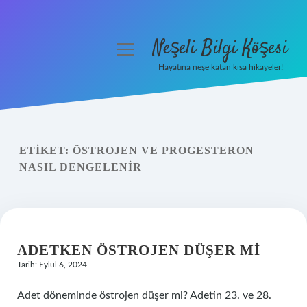
Neşeli Bilgi Köşesi
menüyü
aç
Hayatına neşe katan kısa hikayeler!
Anasayfa
Gizlilik Politikası
ETIKET:
ÖSTROJEN VE PROGESTERON
Yasal Uyarı
NASIL DENGELENIR
Hakkımızda
ADETKEN ÖSTROJEN DÜŞER MI
Tarih: Eylül 6, 2024
Adet döneminde östrojen düşer mi? Adetin 23. ve 28.