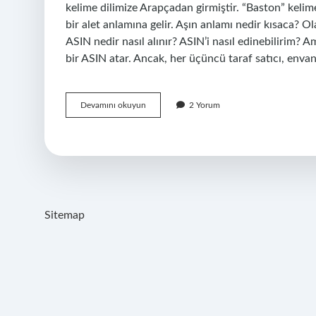
kelime dilimize Arapçadan girmiştir. “Baston” kelime
bir alet anlamına gelir. Aşın anlamı nedir kısaca? O
ASIN nedir nasıl alınır? ASIN’i nasıl edinebilirim? 
bir ASIN atar. Ancak, her üçüncü taraf satıcı, env
Asın
Devamını okuyun
2 Yorum
Ne
Demek
Tdk
Sitemap