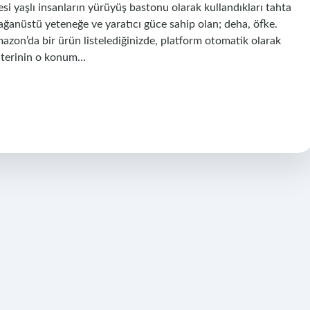
si yaşlı insanların yürüyüş bastonu olarak kullandıkları tahta
lağanüstü yeteneğe ve yaratıcı güce sahip olan; deha, öfke.
Amazon’da bir ürün listelediğinizde, platform otomatik olarak
anterinin o konum…