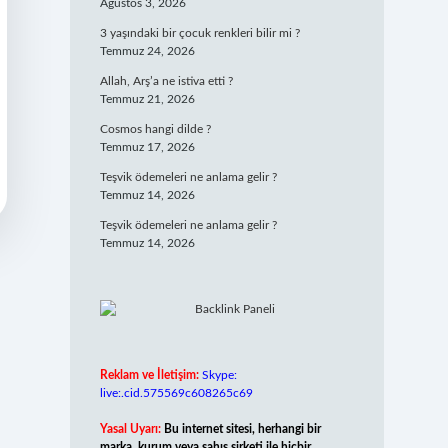
Ağustos 3, 2026
3 yaşındaki bir çocuk renkleri bilir mi ?
Temmuz 24, 2026
Allah, Arş’a ne istiva etti ?
Temmuz 21, 2026
Cosmos hangi dilde ?
Temmuz 17, 2026
Teşvik ödemeleri ne anlama gelir ?
Temmuz 14, 2026
Teşvik ödemeleri ne anlama gelir ?
Temmuz 14, 2026
Reklam ve İletişim:
Skype:
live:.cid.575569c608265c69
Yasal Uyarı:
Bu internet sitesi, herhangi bir
marka, kurum veya şahıs şirketi ile hiçbir