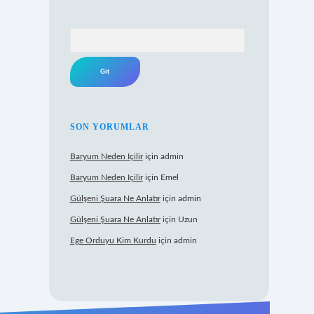
Arama
SON YORUMLAR
Baryum Neden Içilir
için
admin
Baryum Neden Içilir
için
Emel
Gülşeni Şuara Ne Anlatır
için
admin
Gülşeni Şuara Ne Anlatır
için
Uzun
Ege Orduyu Kim Kurdu
için
admin