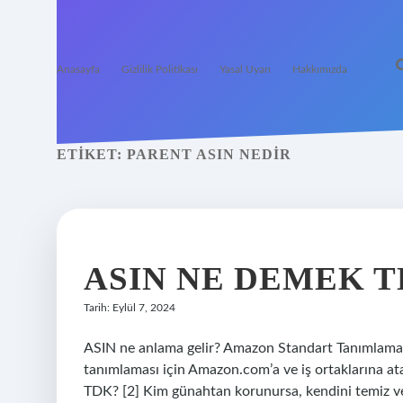
Anasayfa
Gizlilik Politikası
Yasal Uyarı
Hakkımızda
ETIKET:
PARENT ASIN NEDIR
ASIN NE DEMEK 
Tarih: Eylül 7, 2024
ASIN ne anlama gelir? Amazon Standart Tanımlama
tanımlaması için Amazon.com’a ve iş ortaklarına a
TDK? [2] Kim günahtan korunursa, kendini temiz ve 