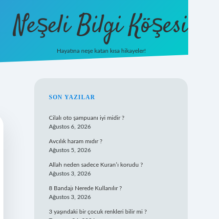
Neşeli Bilgi Köşesi
Hayatına neşe katan kısa hikayeler!
ilbet mobil giriş
SIDEBAR
SON YAZILAR
Cilalı oto şampuanı iyi midir ?
Ağustos 6, 2026
Avcılık haram mıdır ?
Ağustos 5, 2026
Allah neden sadece Kuran’ı korudu ?
Ağustos 3, 2026
8 Bandajı Nerede Kullanılır ?
Ağustos 3, 2026
3 yaşındaki bir çocuk renkleri bilir mi ?