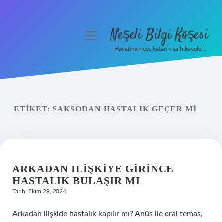
Neşeli Bilgi Köşesi
menüyü
aç
Hayatına neşe katan kısa hikayeler!
Anasayfa
Gizlilik Politikası
ETIKET:
SAKSODAN HASTALIK GEÇER MI
Yasal Uyarı
Hakkımızda
ARKADAN ILIŞKIYE GIRINCE
HASTALIK BULAŞIR MI
Tarih: Ekim 29, 2024
Arkadan ilişkide hastalık kapılır mı? Anüs ile oral temas,