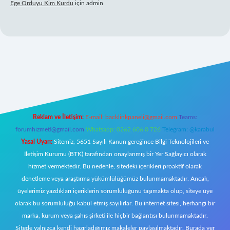
Ege Orduyu Kim Kurdu
için
admin
 giriş
Reklam ve İletişim:
E-mail:
backlinkpaneli@gmail.com
Teams:
forumhizmeti@gmail.com
Whatsapp: 0262 606 0 726
Telegram: @karabul
Yasal Uyarı:
Sitemiz, 5651 Sayılı Kanun gereğince Bilgi Teknolojileri ve
İletişim Kurumu (BTK) tarafından onaylanmış bir Yer Sağlayıcı olarak
hizmet vermektedir. Bu nedenle, sitedeki içerikleri proaktif olarak
denetleme veya araştırma yükümlülüğümüz bulunmamaktadır. Ancak,
üyelerimiz yazdıkları içeriklerin sorumluluğunu taşımakta olup, siteye üye
olarak bu sorumluluğu kabul etmiş sayılırlar. Bu internet sitesi, herhangi bir
marka, kurum veya şahıs şirketi ile hiçbir bağlantısı bulunmamaktadır.
Sitede yalnızca kendi hazırladığımız makaleler paylaşılmaktadır. Burada yer