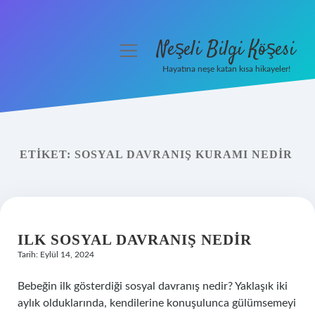
Neşeli Bilgi Köşesi
menüyü
aç
Hayatına neşe katan kısa hikayeler!
Anasayfa
Gizlilik Politikası
ETIKET:
SOSYAL DAVRANIŞ KURAMI NEDIR
Yasal Uyarı
Hakkımızda
ILK SOSYAL DAVRANIŞ NEDIR
Tarih: Eylül 14, 2024
Bebeğin ilk gösterdiği sosyal davranış nedir? Yaklaşık iki
aylık olduklarında, kendilerine konuşulunca gülümsemeyi