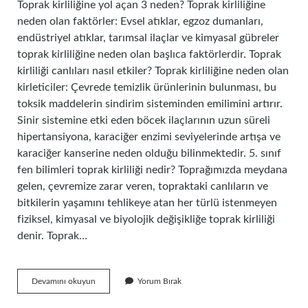
Toprak kirliliğine yol açan 3 neden? Toprak kirliliğine
neden olan faktörler: Evsel atıklar, egzoz dumanları,
endüstriyel atıklar, tarımsal ilaçlar ve kimyasal gübreler
toprak kirliliğine neden olan başlıca faktörlerdir. Toprak
kirliliği canlıları nasıl etkiler? Toprak kirliliğine neden olan
kirleticiler: Çevrede temizlik ürünlerinin bulunması, bu
toksik maddelerin sindirim sisteminden emilimini artırır.
Sinir sistemine etki eden böcek ilaçlarının uzun süreli
hipertansiyona, karaciğer enzimi seviyelerinde artışa ve
karaciğer kanserine neden olduğu bilinmektedir. 5. sınıf
fen bilimleri toprak kirliliği nedir? Toprağımızda meydana
gelen, çevremize zarar veren, topraktaki canlıların ve
bitkilerin yaşamını tehlikeye atan her türlü istenmeyen
fiziksel, kimyasal ve biyolojik değişikliğe toprak kirliliği
denir. Toprak…
Toprak
Devamını okuyun
Yorum Bırak
Kirliliği
Olunca