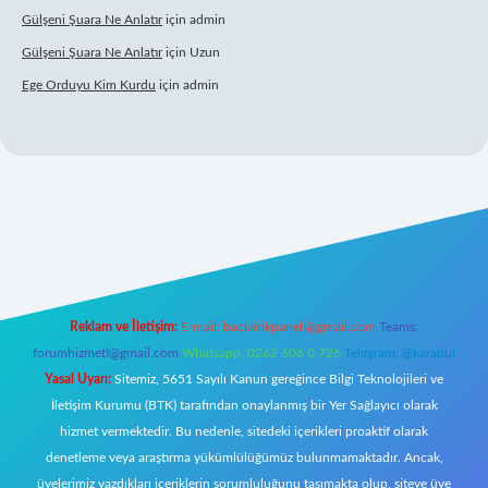
Gülşeni Şuara Ne Anlatır
için
admin
Gülşeni Şuara Ne Anlatır
için
Uzun
Ege Orduyu Kim Kurdu
için
admin
l giriş
Reklam ve İletişim:
E-mail:
backlinkpaneli@gmail.com
Teams:
forumhizmeti@gmail.com
Whatsapp: 0262 606 0 726
Telegram: @karabul
Yasal Uyarı:
Sitemiz, 5651 Sayılı Kanun gereğince Bilgi Teknolojileri ve
İletişim Kurumu (BTK) tarafından onaylanmış bir Yer Sağlayıcı olarak
hizmet vermektedir. Bu nedenle, sitedeki içerikleri proaktif olarak
denetleme veya araştırma yükümlülüğümüz bulunmamaktadır. Ancak,
üyelerimiz yazdıkları içeriklerin sorumluluğunu taşımakta olup, siteye üye