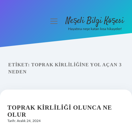
Neşeli Bilgi Köşesi
menüyü
aç
Hayatına neşe katan kısa hikayeler!
Anasayfa
Gizlilik Politikası
ETIKET:
TOPRAK KIRLILIĞINE YOL AÇAN 3
Yasal Uyarı
NEDEN
Hakkımızda
TOPRAK KIRLILIĞI OLUNCA NE
OLUR
Tarih: Aralık 24, 2024