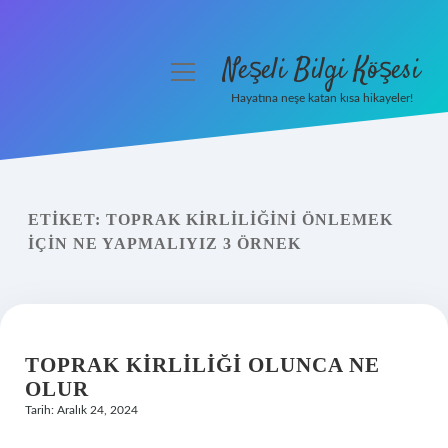
Neşeli Bilgi Köşesi
menüyü
aç
Hayatına neşe katan kısa hikayeler!
Anasayfa
Gizlilik Politikası
ETIKET:
TOPRAK KIRLILIĞINI ÖNLEMEK
Yasal Uyarı
IÇIN NE YAPMALIYIZ 3 ÖRNEK
Hakkımızda
TOPRAK KIRLILIĞI OLUNCA NE
OLUR
Tarih: Aralık 24, 2024