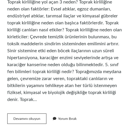
Toprak kirliliğine yol açan 3 neden? Toprak kirliliğine
neden olan faktörler: Evsel atıklar, egzoz dumanları,
endüstriyel atıklar, tarımsal ilaçlar ve kimyasal gübreler
toprak kirliliğine neden olan başlıca faktörlerdir. Toprak
kirliliği canlıları nasıl etkiler? Toprak kirliliğine neden olan
kirleticiler: Çevrede temizlik ürünlerinin bulunması, bu
toksik maddelerin sindirim sisteminden emilimini artırır.
Sinir sistemine etki eden böcek ilaçlarının uzun süreli
hipertansiyona, karaciğer enzimi seviyelerinde artışa ve
karaciğer kanserine neden olduğu bilinmektedir. 5. sınıf
fen bilimleri toprak kirliliği nedir? Toprağımızda meydana
gelen, çevremize zarar veren, topraktaki canlıların ve
bitkilerin yaşamını tehlikeye atan her türlü istenmeyen
fiziksel, kimyasal ve biyolojik değişikliğe toprak kirliliği
denir. Toprak…
Toprak
Devamını okuyun
Yorum Bırak
Kirliliği
Olunca