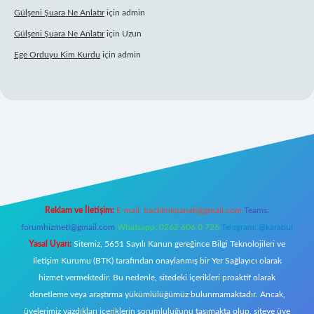
Gülşeni Şuara Ne Anlatır
için
admin
Gülşeni Şuara Ne Anlatır
için
Uzun
Ege Orduyu Kim Kurdu
için
admin
riş
Reklam ve İletişim:
E-mail:
backlinkpaneli@gmail.com
Teams:
forumhizmeti@gmail.com
Whatsapp: 0262 606 0 726
Telegram: @karabul
Yasal Uyarı:
Sitemiz, 5651 Sayılı Kanun gereğince Bilgi Teknolojileri ve
İletişim Kurumu (BTK) tarafından onaylanmış bir Yer Sağlayıcı olarak
hizmet vermektedir. Bu nedenle, sitedeki içerikleri proaktif olarak
denetleme veya araştırma yükümlülüğümüz bulunmamaktadır. Ancak,
üyelerimiz yazdıkları içeriklerin sorumluluğunu taşımakta olup, siteye üye