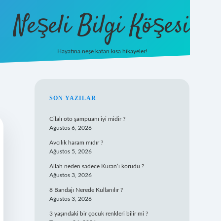
Neşeli Bilgi Köşesi
Hayatına neşe katan kısa hikayeler!
ilbet mobil giriş
SIDEBAR
SON YAZILAR
Cilalı oto şampuanı iyi midir ?
Ağustos 6, 2026
Avcılık haram mıdır ?
Ağustos 5, 2026
Allah neden sadece Kuran’ı korudu ?
Ağustos 3, 2026
8 Bandajı Nerede Kullanılır ?
Ağustos 3, 2026
3 yaşındaki bir çocuk renkleri bilir mi ?