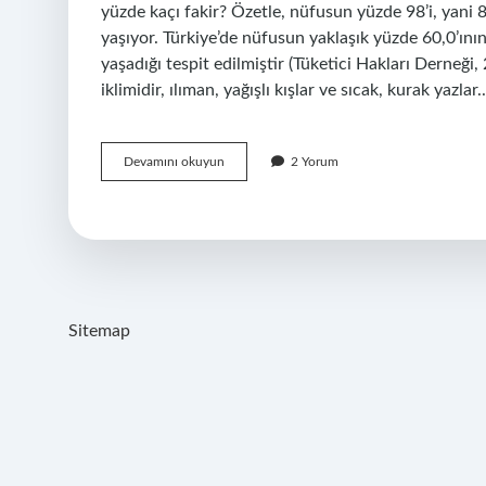
yüzde kaçı fakir? Özetle, nüfusun yüzde 98’i, yani 8
yaşıyor. Türkiye’de nüfusun yaklaşık yüzde 60,0’ının,
yaşadığı tespit edilmiştir (Tüketici Hakları Derneği
iklimidir, ılıman, yağışlı kışlar ve sıcak, kurak yazlar
Tunus
Devamını okuyun
2 Yorum
Fakir
Mi
Sitemap