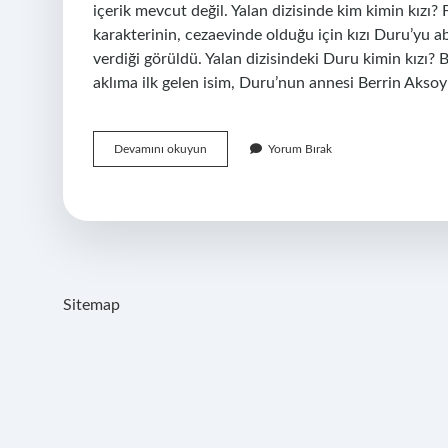
içerik mevcut değil. Yalan dizisinde kim kimin kızı
karakterinin, cezaevinde olduğu için kızı Duru’yu ab
verdiği görüldü. Yalan dizisindeki Duru kimin kı
aklıma ilk gelen isim, Duru’nun annesi Berrin Aksoy
Yalan
Devamını okuyun
Yorum Bırak
Dizisinde
Melikenin
Kızı
Kim
Sitemap