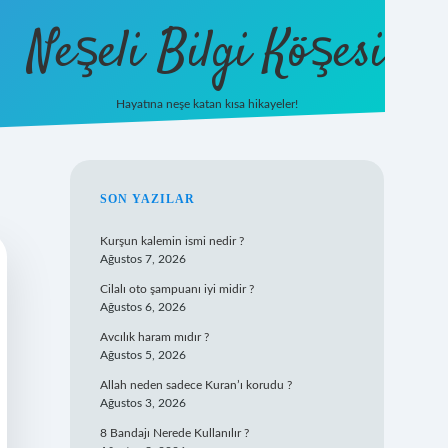
Neşeli Bilgi Köşesi
Hayatına neşe katan kısa hikayeler!
ilbet mobil giriş
SIDEBAR
SON YAZILAR
Kurşun kalemin ismi nedir ?
Ağustos 7, 2026
Cilalı oto şampuanı iyi midir ?
Ağustos 6, 2026
Avcılık haram mıdır ?
Ağustos 5, 2026
Allah neden sadece Kuran’ı korudu ?
Ağustos 3, 2026
8 Bandajı Nerede Kullanılır ?