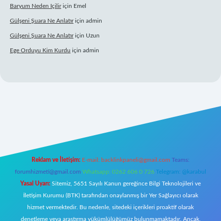
Baryum Neden Içilir
için
Emel
Gülşeni Şuara Ne Anlatır
için
admin
Gülşeni Şuara Ne Anlatır
için
Uzun
Ege Orduyu Kim Kurdu
için
admin
l giriş
Reklam ve İletişim:
E-mail:
backlinkpaneli@gmail.com
Teams:
forumhizmeti@gmail.com
Whatsapp: 0262 606 0 726
Telegram: @karabul
Yasal Uyarı:
Sitemiz, 5651 Sayılı Kanun gereğince Bilgi Teknolojileri ve
İletişim Kurumu (BTK) tarafından onaylanmış bir Yer Sağlayıcı olarak
hizmet vermektedir. Bu nedenle, sitedeki içerikleri proaktif olarak
denetleme veya araştırma yükümlülüğümüz bulunmamaktadır. Ancak,