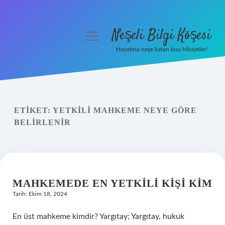
Neşeli Bilgi Köşesi
menüyü
aç
Hayatına neşe katan kısa hikayeler!
Anasayfa
Gizlilik Politikası
ETIKET:
YETKILI MAHKEME NEYE GÖRE
Yasal Uyarı
BELIRLENIR
Hakkımızda
MAHKEMEDE EN YETKILI KIŞI KIM
Tarih: Ekim 18, 2024
En üst mahkeme kimdir? Yargıtay; Yargıtay, hukuk