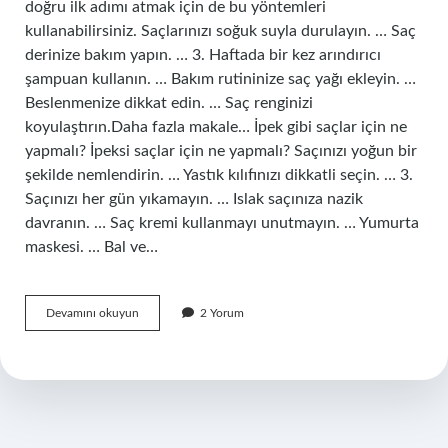
doğru ilk adımı atmak için de bu yöntemleri
kullanabilirsiniz. Saçlarınızı soğuk suyla durulayın. … Saç
derinize bakım yapın. … 3. Haftada bir kez arındırıcı
şampuan kullanın. … Bakım rutininize saç yağı ekleyin. …
Beslenmenize dikkat edin. … Saç renginizi
koyulaştırın.Daha fazla makale… İpek gibi saçlar için ne
yapmalı? İpeksi saçlar için ne yapmalı? Saçınızı yoğun bir
şekilde nemlendirin. … Yastık kılıfınızı dikkatli seçin. … 3.
Saçınızı her gün yıkamayın. … Islak saçınıza nazik
davranın. … Saç kremi kullanmayı unutmayın. … Yumurta
maskesi. … Bal ve…
Saça
Devamını okuyun
2 Yorum
Ne
Parlaklık
Verir