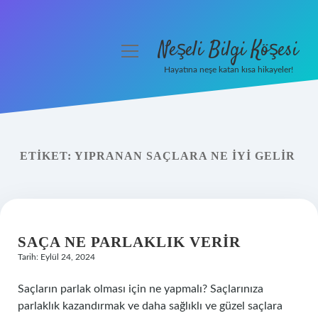
Neşeli Bilgi Köşesi
menüyü
aç
Hayatına neşe katan kısa hikayeler!
Anasayfa
Gizlilik Politikası
ETIKET:
YIPRANAN SAÇLARA NE IYI GELIR
Yasal Uyarı
Hakkımızda
SAÇA NE PARLAKLIK VERIR
Tarih: Eylül 24, 2024
Saçların parlak olması için ne yapmalı? Saçlarınıza
parlaklık kazandırmak ve daha sağlıklı ve güzel saçlara