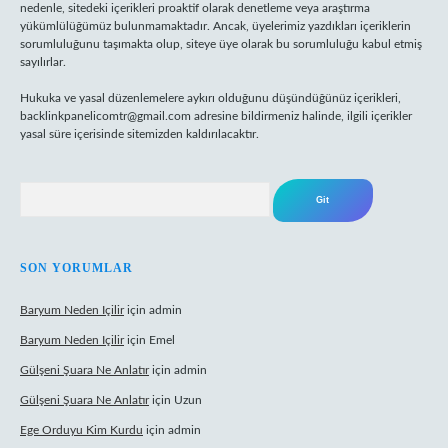
nedenle, sitedeki içerikleri proaktif olarak denetleme veya araştırma
yükümlülüğümüz bulunmamaktadır. Ancak, üyelerimiz yazdıkları içeriklerin
sorumluluğunu taşımakta olup, siteye üye olarak bu sorumluluğu kabul etmiş
sayılırlar.
Hukuka ve yasal düzenlemelere aykırı olduğunu düşündüğünüz içerikleri,
backlinkpanelicomtr@gmail.com
adresine bildirmeniz halinde, ilgili içerikler
yasal süre içerisinde sitemizden kaldırılacaktır.
Arama
SON YORUMLAR
Baryum Neden Içilir
için
admin
Baryum Neden Içilir
için
Emel
Gülşeni Şuara Ne Anlatır
için
admin
Gülşeni Şuara Ne Anlatır
için
Uzun
Ege Orduyu Kim Kurdu
için
admin