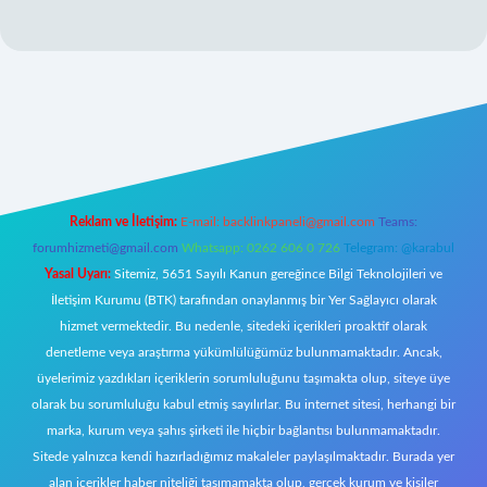
t mobil giriş
Reklam ve İletişim:
E-mail:
backlinkpaneli@gmail.com
Teams:
forumhizmeti@gmail.com
Whatsapp: 0262 606 0 726
Telegram: @karabul
Yasal Uyarı:
Sitemiz, 5651 Sayılı Kanun gereğince Bilgi Teknolojileri ve
İletişim Kurumu (BTK) tarafından onaylanmış bir Yer Sağlayıcı olarak
hizmet vermektedir. Bu nedenle, sitedeki içerikleri proaktif olarak
denetleme veya araştırma yükümlülüğümüz bulunmamaktadır. Ancak,
üyelerimiz yazdıkları içeriklerin sorumluluğunu taşımakta olup, siteye üye
olarak bu sorumluluğu kabul etmiş sayılırlar. Bu internet sitesi, herhangi bir
marka, kurum veya şahıs şirketi ile hiçbir bağlantısı bulunmamaktadır.
Sitede yalnızca kendi hazırladığımız makaleler paylaşılmaktadır. Burada yer
alan içerikler haber niteliği taşımamakta olup, gerçek kurum ve kişiler