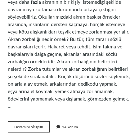
veya daha fazla akranının bir kişiyi istemediği şekilde
davranmaya zorlaması durumunda ortaya çıktığını
söyleyebiliriz. Okullarımızdaki akran baskısı örnekleri
arasında, insanların dersten kaçmaya, harçlık istemeye
veya kötü alışkanlıkları teşvik etmeye zorlanması yer alır.
Akran zorbalığı nedir örnek? Bu tür, tüm zararlı sözlü
davranışları içerir. Hakaret veya tehdit, isim takma ve
başkalarıyla dalga geçme, akranlar arasındaki sözlü
zorbalığın örnekleridir. Akran zorbalığının belirtileri
nelerdir? Zorba tutumlar ve akran zorbalığının belirtileri
şu şekilde sıralanabilir: Küçük düşürücü sözler söylemek,
onlarla alay etmek, arkalarından dedikodu yapmak,
eşyalarına el koymak, yemek almaya zorlamamak,
ödevlerini yapmamak veya dışlamak, görmezden gelmek.
…
Akran
Devamını okuyun
14 Yorum
Yönelimi
Nedir