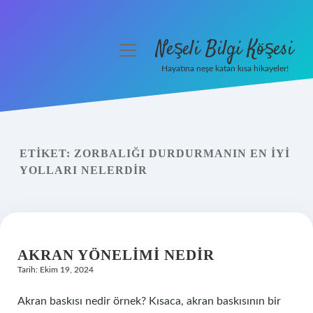
Neşeli Bilgi Köşesi
menüyü
aç
Hayatına neşe katan kısa hikayeler!
Anasayfa
Gizlilik Politikası
ETIKET:
ZORBALIĞI DURDURMANIN EN IYI
Yasal Uyarı
YOLLARI NELERDIR
Hakkımızda
AKRAN YÖNELIMI NEDIR
Tarih: Ekim 19, 2024
Akran baskısı nedir örnek? Kısaca, akran baskısının bir