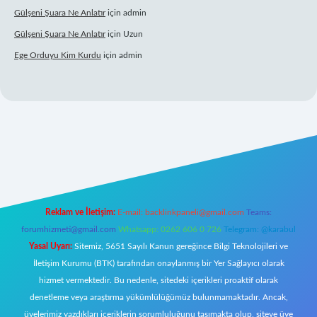
Gülşeni Şuara Ne Anlatır
için
admin
Gülşeni Şuara Ne Anlatır
için
Uzun
Ege Orduyu Kim Kurdu
için
admin
 giriş
Reklam ve İletişim:
E-mail:
backlinkpaneli@gmail.com
Teams:
forumhizmeti@gmail.com
Whatsapp: 0262 606 0 726
Telegram: @karabul
Yasal Uyarı:
Sitemiz, 5651 Sayılı Kanun gereğince Bilgi Teknolojileri ve
İletişim Kurumu (BTK) tarafından onaylanmış bir Yer Sağlayıcı olarak
hizmet vermektedir. Bu nedenle, sitedeki içerikleri proaktif olarak
denetleme veya araştırma yükümlülüğümüz bulunmamaktadır. Ancak,
üyelerimiz yazdıkları içeriklerin sorumluluğunu taşımakta olup, siteye üye