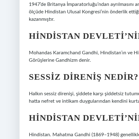
1947’de Britanya İmparatorluğu’ndan ayrılmasını an
ölçüde Hindistan Ulusal Kongresi’nin önderlik ettiği 
kazanmıştır.
HINDISTAN DEVLETI’NI
Mohandas Karamchand Gandhi, Hindistan’ın ve Hindi
Görüşlerine Gandhizm denir.
SESSIZ DIRENIŞ NEDIR?
Halkın sessiz direnişi, şiddete karşı şiddetsiz tut
hatta nefret ve intikam duygularından kendini kurt
HINDISTAN DEVLETI’N
Hindistan. Mahatma Gandhi (1869–1948) genellikle H