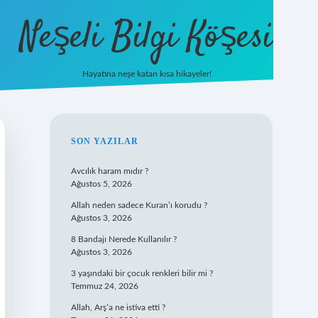
Neşeli Bilgi Köşesi
Hayatına neşe katan kısa hikayeler!
ilbet mobi
SIDEBAR
SON YAZILAR
Avcılık haram mıdır ?
Ağustos 5, 2026
Allah neden sadece Kuran’ı korudu ?
Ağustos 3, 2026
8 Bandajı Nerede Kullanılır ?
Ağustos 3, 2026
3 yaşındaki bir çocuk renkleri bilir mi ?
Temmuz 24, 2026
Allah, Arş’a ne istiva etti ?