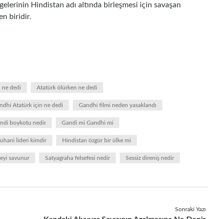
elerinin Hindistan adı altında birleşmesi için savaşan
n biridir.
 ne dedi
Atatürk ölürken ne dedi
ndhi Atatürk için ne dedi
Gandhi filmi neden yasaklandı
ndi boykotu nedir
Gandi mi Gandhi mi
uhani lideri kimdir
Hindistan özgür bir ülke mi
yi savunur
Satyagraha felsefesi nedir
Sessiz direniş nedir
Sonraki Yazı