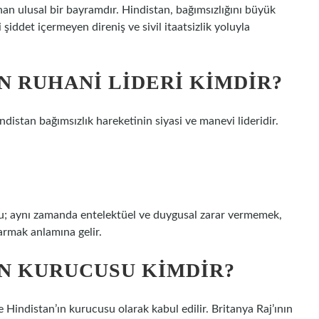
an ulusal bir bayramdır. Hindistan, bağımsızlığını büyük
şiddet içermeyen direniş ve sivil itaatsizlik yoluyla
N RUHANI LIDERI KIMDIR?
stan bağımsızlık hareketinin siyasi ve manevi lideridir.
umu; aynı zamanda entelektüel ve duygusal zarar vermemek,
armak anlamına gelir.
IN KURUCUSU KIMDIR?
indistan’ın kurucusu olarak kabul edilir. Britanya Raj’ının