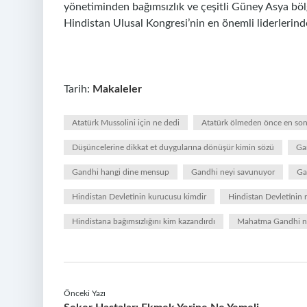
yönetiminden bağımsızlık ve çeşitli Güney Asya bölg
Hindistan Ulusal Kongresi’nin en önemli liderlerinde
Tarih:
Makaleler
Atatürk Mussolini için ne dedi
Atatürk ölmeden önce en son
Düşüncelerine dikkat et duygularına dönüşür kimin sözü
Ga
Gandhi hangi dine mensup
Gandhi neyi savunuyor
Ga
Hindistan Devletinin kurucusu kimdir
Hindistan Devletinin r
Hindistana bağımsızlığını kim kazandırdı
Mahatma Gandhi ne
Önceki Yazı