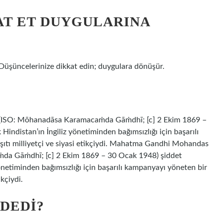
AT ET DUYGULARINA
 Düşüncelerinize dikkat edin; duygulara dönüşür.
SO: Mōhanadāsa Karamacaṁda Gāṁdhī; [c] 2 Ekim 1869 –
indistan’ın İngiliz yönetiminden bağımsızlığı için başarılı
şıtı milliyetçi ve siyasi etikçiydi. Mahatma Gandhi Mohandas
a Gāṁdhī; [c] 2 Ekim 1869 – 30 Ocak 1948) şiddet
yönetiminden bağımsızlığı için başarılı kampanyayı yöneten bir
ikçiydi.
DEDI?