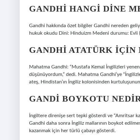
GANDHI HANGI DINE M
Gandhi hakkında özet bilgiler Gandhi nereden geliy
hukuk okudu Dini: Hinduizm Medeni durumu: Evli (
GANDHI ATATÜRK IÇIN 
Mahatma Gandhi: “Mustafa Kemal İngilizleri yenene 
düşünüyordum,” dedi. Mahatma Gandhi’ye “İngilizler
ateş, Hindistan’ın İngiliz kolonisinden kurtuluşunun
GANDI BOYKOTU NEDI
İngiltere direnişe sert tepki gösterdi ve “Amritsar k
Gandhi daha sonra İngiliz mallarının boykot edilmes
kazanmak için her türlü çabayı gösterdi.