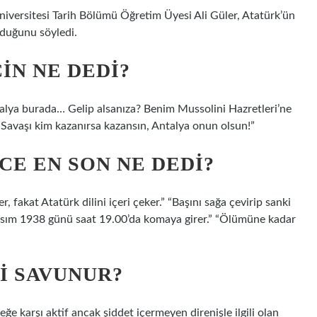
niversitesi Tarih Bölümü Öğretim Üyesi Ali Güler, Atatürk’ün
duğunu söyledi.
IN NE DEDI?
ntalya burada… Gelip alsanıza? Benim Mussolini Hazretleri’ne
 Savaşı kim kazanırsa kazansın, Antalya onun olsun!”
E EN SON NE DEDI?
, fakat Atatürk dilini içeri çeker.” “Başını sağa çevirip sanki
asım 1938 günü saat 19.00’da komaya girer.” “Ölümüne kadar
I SAVUNUR?
ğe karşı aktif ancak şiddet içermeyen direnişle ilgili olan