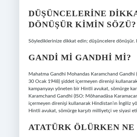
DÜŞÜNCELERINE DIKK
DÖNÜŞÜR KIMIN SÖZÜ?
Söylediklerinize dikkat edin; düşüncelere dönüşür.
GANDI MI GANDHI MI?
Mahatma Gandhi Mohandas Karamchand Gandhi (I
30 Ocak 1948) şiddet içermeyen direnişi kullanarak H
kampanyayı yöneten bir Hintli avukat, sömürge kar
Karamchand Gandhi (ISO: Mōhanadāsa Karamacaṁd
içermeyen direnişi kullanarak Hindistan’ın İngiliz 
Hintli avukat, sömürge karşıtı milliyetçi ve siyasi et
ATATÜRK ÖLÜRKEN NE 