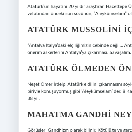
Atatürk’ün hayatını 20 yıldır araştıran Hacettepe Ü
vefatından önceki son sözünün, “Aleykümselam” ol
ATATÜRK MUSSOLINI IÇ
“Antalya İtalya’daki elçiliğimizin cebinde değil… A
önerim askerlerini Antalya’ya çıkarması. Savaşalım.
ATATÜRK ÖLMEDEN ÖNC
Neşet Ömer İrdelp, Atatürk’e dilini çıkarmasını söyler
biriyle konuşuyormuş gibi ‘Aleykümselam’ der. 8 K
38 yıl.
MAHATMA GANDHI NEY
Görüşleri Gandhizm olarak bilinir. Kötülüğe ve gerçe