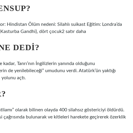
ENSUP?
or: Hindistan Ölüm nedeni: Silahlı suikast Eğitim: Londra’da
Kasturba Gandhi), dört çocuk2 satır daha
NE DEDI?
kadar, Tanrı’nın İngilizlerin yanında olduğunu
in de yenilebileceği” umudunu verdi. Atatürk’ün yaktığı
 yolunu açtı.
R?
atliamı” olarak bilinen olayda 400 silahsız göstericiyi öldürdü.
i çağrısında bulunarak ve kitleleri harekete geçirerek özerklik