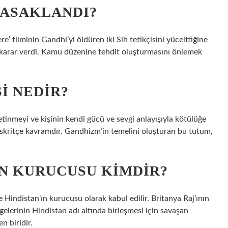
YASAKLANDI?
 filminin Gandhi’yi öldüren iki Sih tetikçisini yücelttiğine
ne karar verdi. Kamu düzenine tehdit oluşturmasını önlemek
I NEDIR?
etinmeyi ve kişinin kendi gücü ve sevgi anlayışıyla kötülüğe
skritçe kavramdır. Gandhizm’in temelini oluşturan bu tutum,
IN KURUCUSU KIMDIR?
indistan’ın kurucusu olarak kabul edilir. Britanya Raj’ının
elerinin Hindistan adı altında birleşmesi için savaşan
n biridir.