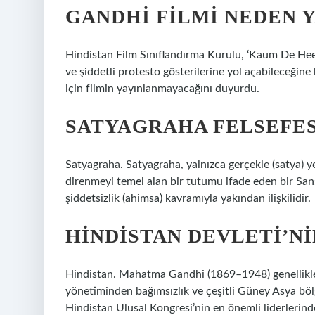
GANDHI FILMI NEDEN 
Hindistan Film Sınıflandırma Kurulu, ‘Kaum De Heere’
ve şiddetli protesto gösterilerine yol açabileceği
için filmin yayınlanmayacağını duyurdu.
SATYAGRAHA FELSEFES
Satyagraha. Satyagraha, yalnızca gerçekle (satya) y
direnmeyi temel alan bir tutumu ifade eden bir San
şiddetsizlik (ahimsa) kavramıyla yakından ilişkilidir.
HINDISTAN DEVLETI’N
Hindistan. Mahatma Gandhi (1869–1948) genellikle H
yönetiminden bağımsızlık ve çeşitli Güney Asya bölg
Hindistan Ulusal Kongresi’nin en önemli liderlerinde