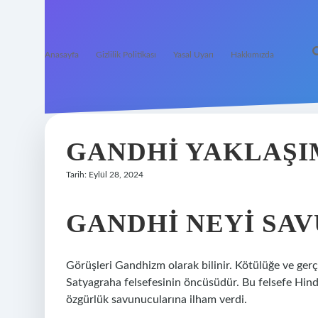
Anasayfa
Gizlilik Politikası
Yasal Uyarı
Hakkımızda
GANDHI YAKLAŞI
Tarih: Eylül 28, 2024
GANDHI NEYI SA
Görüşleri Gandhizm olarak bilinir. Kötülüğe ve gerçe
Satyagraha felsefesinin öncüsüdür. Bu felsefe Hindi
özgürlük savunucularına ilham verdi.