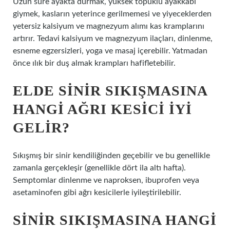
Uzun süre ayakta durmak, yüksek topuklu ayakkabı
giymek, kasların yeterince gerilmemesi ve yiyeceklerden
yetersiz kalsiyum ve magnezyum alımı kas kramplarını
artırır. Tedavi kalsiyum ve magnezyum ilaçları, dinlenme,
esneme egzersizleri, yoga ve masaj içerebilir. Yatmadan
önce ılık bir duş almak krampları hafifletebilir.
ELDE SINIR SIKIŞMASINA
HANGI AĞRI KESICI IYI
GELIR?
Sıkışmış bir sinir kendiliğinden geçebilir ve bu genellikle
zamanla gerçekleşir (genellikle dört ila altı hafta).
Semptomlar dinlenme ve naproksen, ibuprofen veya
asetaminofen gibi ağrı kesicilerle iyileştirilebilir.
SINIR SIKIŞMASINA HANGI