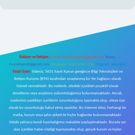
giriş
Reklam ve İletişim:
E-mail:
backlinkpaneli@gmail.com
Teams:
forumhizmeti@gmail.com
Whatsapp: 0262 606 0 726
Telegram: @karabul
Yasal Uyarı:
Sitemiz, 5651 Sayılı Kanun gereğince Bilgi Teknolojileri ve
İletişim Kurumu (BTK) tarafından onaylanmış bir Yer Sağlayıcı olarak
hizmet vermektedir. Bu nedenle, sitedeki içerikleri proaktif olarak
denetleme veya araştırma yükümlülüğümüz bulunmamaktadır. Ancak,
üyelerimiz yazdıkları içeriklerin sorumluluğunu taşımakta olup, siteye üye
olarak bu sorumluluğu kabul etmiş sayılırlar. Bu internet sitesi, herhangi bir
marka, kurum veya şahıs şirketi ile hiçbir bağlantısı bulunmamaktadır.
Sitede yalnızca kendi hazırladığımız makaleler paylaşılmaktadır. Burada yer
alan içerikler haber niteliği taşımamakta olup, gerçek kurum ve kişiler