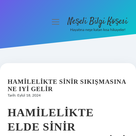
Neşeli Bilgi Köşesi
menüyü
aç
Hayatına neşe katan kısa hikayeler!
Anasayfa
Gizlilik Politikası
Yasal Uyarı
HAMILELIKTE SINIR SIKIŞMASINA
Hakkımızda
NE IYI GELIR
Tarih: Eylül 18, 2024
HAMILELIKTE
ELDE SINIR