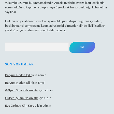
yükümlülüğümüz bulunmamaktadır. Ancak, üyelerimiz yazdıkları içeriklerin
sorumluluğunu taşımakta olup, siteye üye olarak bu sorumluluğu kabul etmiş
sayılırlar.
Hukuka ve yasal düzenlemelere aykırı olduğunu düşündüğünüz içerikleri,
backlinkpanelicomtr@gmail.com
adresine bildirmeniz halinde, ilgili içerikler
yasal süre içerisinde sitemizden kaldırılacaktır.
Arama
SON YORUMLAR
Baryum Neden Içilir
için
admin
Baryum Neden Içilir
için
Emel
Gülşeni Şuara Ne Anlatır
için
admin
Gülşeni Şuara Ne Anlatır
için
Uzun
Ege Orduyu Kim Kurdu
için
admin