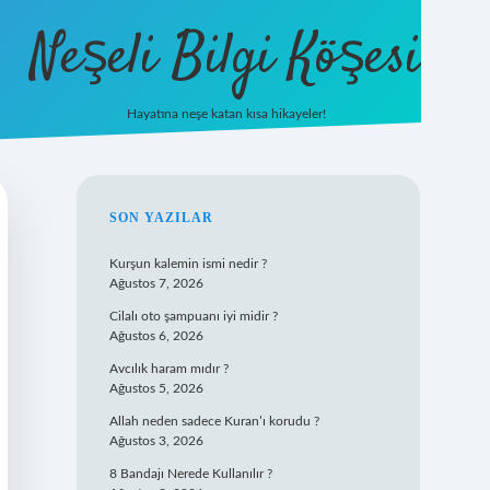
Neşeli Bilgi Köşesi
Hayatına neşe katan kısa hikayeler!
ilbet mobil giriş
SIDEBAR
SON YAZILAR
Kurşun kalemin ismi nedir ?
Ağustos 7, 2026
Cilalı oto şampuanı iyi midir ?
Ağustos 6, 2026
Avcılık haram mıdır ?
Ağustos 5, 2026
Allah neden sadece Kuran’ı korudu ?
Ağustos 3, 2026
8 Bandajı Nerede Kullanılır ?