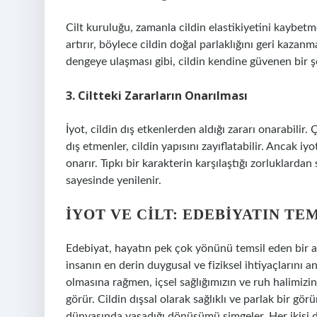
Cilt kuruluğu, zamanla cildin elastikiyetini kaybetmes
artırır, böylece cildin doğal parlaklığını geri kazan
dengeye ulaşması gibi, cildin kendine güvenen bir 
3. Ciltteki Zararların Onarılması
İyot, cildin dış etkenlerden aldığı zararı onarabilir. 
dış etmenler, cildin yapısını zayıflatabilir. Ancak iy
onarır. Tıpkı bir karakterin karşılaştığı zorluklardan
sayesinde yenilenir.
İYOT VE CILT: EDEBIYATIN T
Edebiyat, hayatın pek çok yönünü temsil eden bir a
insanın en derin duygusal ve fiziksel ihtiyaçlarını an
olmasına rağmen, içsel sağlığımızın ve ruh halimizin
görür. Cildin dışsal olarak sağlıklı ve parlak bir gö
dünyasında yaşadığı dönüşümü simgeler. Her ikisi de