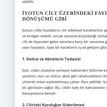
olabilir.
İYOTUN CILT ÜZERINDEKI FAY
DÖNÜŞÜMÜ GIBI
İyotun cilde faydalarını, bir edebiyat karakterinin g
ve kırılgan olabilir, ancak zamanla karşılaştığı zorlu
cilt de dışarıdan gelen zararlara karşı bir savunma ge
olan faydaları, tıpkı bir karakterin içsel gelişimi gib
1. Sivilce ve Aknelerin Tedavisi
İyot, cildin yüzeyine yerleşen bakterileri öldürme ka
yardımcı olur ve sivilce, akne gibi rahatsızlıkların ö
çözerek onları aydınlatmaya çalışır. Aynı şekilde, iy
bir görünüm sağlar. Bu, cildin tıpkı bir kahramanın 
kavuşmasına benzer.
2. Ciltteki Kuruluğun Giderilmesi