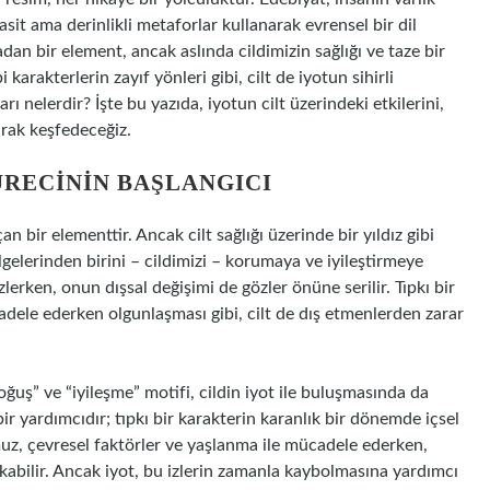
it ama derinlikli metaforlar kullanarak evrensel bir dil
adan bir element, ancak aslında cildimizin sağlığı ve taze bir
karakterlerin zayıf yönleri gibi, cilt de iyotun sihirli
ı nelerdir? İşte bu yazıda, iyotun cilt üzerindeki etkilerini,
arak keşfedeceğiz.
SÜRECININ BAŞLANGICI
ir elementtir. Ancak cilt sağlığı üzerinde bir yıldız gibi
elerinden birini – cildimizi – korumaya ve iyileştirmeye
lerken, onun dışsal değişimi de gözler önüne serilir. Tıpkı bir
dele ederken olgunlaşması gibi, cilt de dış etmenlerden zarar
ğuş” ve “iyileşme” motifi, cildin iyot ile buluşmasında da
bir yardımcıdır; tıpkı bir karakterin karanlık bir dönemde içsel
muz, çevresel faktörler ve yaşlanma ile mücadele ederken,
bırakabilir. Ancak iyot, bu izlerin zamanla kaybolmasına yardımcı