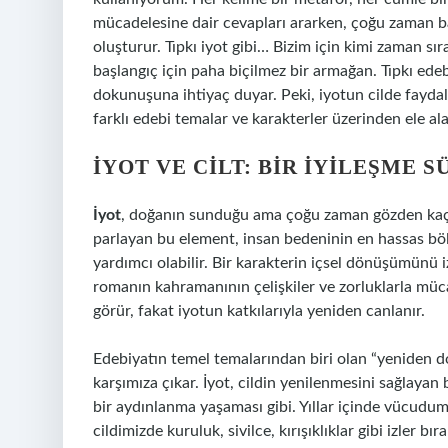
mücadelesine dair cevapları ararken, çoğu zaman bas
oluşturur. Tıpkı iyot gibi… Bizim için kimi zaman sır
başlangıç için paha biçilmez bir armağan. Tıpkı edebi 
dokunuşuna ihtiyaç duyar. Peki, iyotun cilde faydalar
farklı edebi temalar ve karakterler üzerinden ele al
İYOT VE CILT: BIR İYILEŞME 
İyot
, doğanın sunduğu ama çoğu zaman gözden kaçan b
parlayan bu element, insan bedeninin en hassas bölg
yardımcı olabilir. Bir karakterin içsel dönüşümünü iz
romanın kahramanının çelişkiler ve zorluklarla müca
görür, fakat iyotun katkılarıyla yeniden canlanır.
Edebiyatın temel temalarından biri olan “yeniden do
karşımıza çıkar. İyot, cildin yenilenmesini sağlayan 
bir aydınlanma yaşaması gibi. Yıllar içinde vücudu
cildimizde kuruluk, sivilce, kırışıklıklar gibi izler 