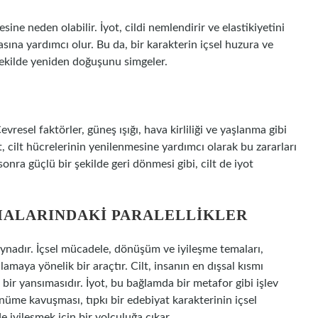
ine neden olabilir. İyot, cildi nemlendirir ve elastikiyetini
masına yardımcı olur. Bu da, bir karakterin içsel huzura ve
şekilde yeniden doğuşunu simgeler.
Çevresel faktörler, güneş ışığı, hava kirliliği ve yaşlanma gibi
ot, cilt hücrelerinin yenilenmesine yardımcı olarak bu zararları
 sonra güçlü bir şekilde geri dönmesi gibi, cilt de iyot
EMALARINDAKI PARALELLIKLER
ynadır. İçsel mücadele, dönüşüm ve iyileşme temaları,
lamaya yönelik bir araçtır. Cilt, insanın en dışsal kısmı
 bir yansımasıdır. İyot, bu bağlamda bir metafor gibi işlev
rünüme kavuşması, tıpkı bir edebiyat karakterinin içsel
 iyileşmek için bir yolculuğa çıkar.