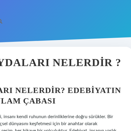
YDALARI NELERDIR ?
ARI NELERDIR? EDEBIYATIN
ANLAM ÇABASI
i, insanı kendi ruhunun derinliklerine doğru sürükler. Bir
 içsel dünyasını keşfetmesi için bir anahtar olarak
resim, her hikaye bir yolculuktur. Edebiyat, insanın varlık