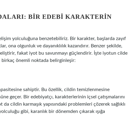
DALARI: BIR EDEBI KARAKTERIN
elişim yolculuğuna benzetebiliriz. Bir karakter, başlarda zayıf
klar, ona olgunluk ve dayanıklılık kazandırır. Benzer şekilde,
liştirir, fakat iyot bu savunmayı güçlendirir. İşte iyotun cilde
i, birkaç önemli noktada belirginleşir:
pasitesine sahiptir. Bu özellik, cildin temizlenmesine
nüne geçer. Bir edebiyatçı, karakterlerinin içsel çatışmalarını
ot da cildin karmaşık yapısındaki problemleri çözerek sağlıklı
yolculuğu gibi, karanlık bir dönemden çıkarak ışığa