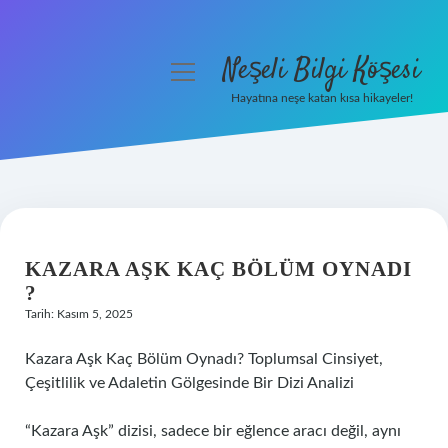
Neşeli Bilgi Köşesi
menüyü
aç
Hayatına neşe katan kısa hikayeler!
Anasayfa
Gizlilik Politikası
Yasal Uyarı
KAZARA AŞK KAÇ BÖLÜM OYNADI
Hakkımızda
?
Tarih: Kasım 5, 2025
Kazara Aşk Kaç Bölüm Oynadı? Toplumsal Cinsiyet,
Çeşitlilik ve Adaletin Gölgesinde Bir Dizi Analizi
“Kazara Aşk” dizisi, sadece bir eğlence aracı değil, aynı