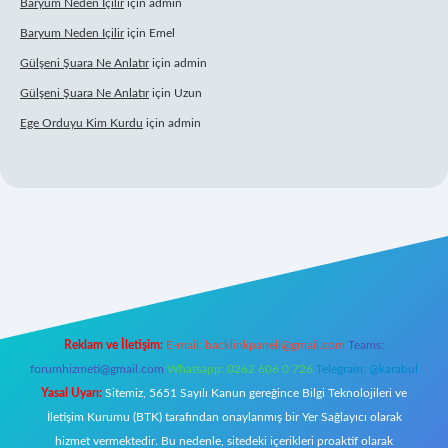
Baryum Neden Içilir
için
admin
Baryum Neden Içilir
için
Emel
Gülşeni Şuara Ne Anlatır
için
admin
Gülşeni Şuara Ne Anlatır
için
Uzun
Ege Orduyu Kim Kurdu
için
admin
lbet mobil giriş
Reklam ve İletişim:
E-mail:
backlinkpaneli@gmail.com
Teams:
forumhizmeti@gmail.com
Whatsapp: 0262 606 0 726
Telegram: @karabul
Yasal Uyarı:
Sitemiz, 5651 Sayılı Kanun gereğince Bilgi Teknolojileri ve
İletişim Kurumu (BTK) tarafından onaylanmış bir Yer Sağlayıcı olarak
hizmet vermektedir. Bu nedenle, sitedeki içerikleri proaktif olarak