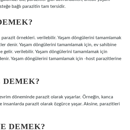
ğe bağlı parazitin tam tersidir.
 DEMEK?
u parazit örnekleri. verilebilir. Yaşam döngülerini tamamlamak
itler denir. Yaşam döngülerini tamamlamak için, ev sahibine
ne gelir. verilebilir. Yaşam döngülerini tamamlamak için
 denir. Yaşam döngülerini tamamlamak için -host parazitlerine
E DEMEK?
ir evrim döneminde parazit olarak yaşarlar. Örneğin, kanca
e insanlarda parazit olarak özgürce yaşar. Aksine, parazitleri
NE DEMEK?