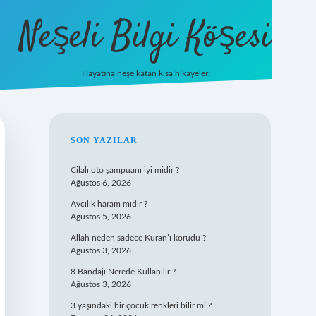
Neşeli Bilgi Köşesi
Hayatına neşe katan kısa hikayeler!
ilbet mobil
SIDEBAR
SON YAZILAR
Cilalı oto şampuanı iyi midir ?
Ağustos 6, 2026
Avcılık haram mıdır ?
Ağustos 5, 2026
Allah neden sadece Kuran’ı korudu ?
Ağustos 3, 2026
8 Bandajı Nerede Kullanılır ?
Ağustos 3, 2026
3 yaşındaki bir çocuk renkleri bilir mi ?