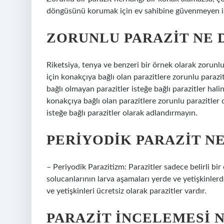
döngüsünü korumak için ev sahibine güvenmeyen iste
ZORUNLU PARAZIT NE
Riketsiya, tenya ve benzeri bir örnek olarak zorunl
için konakçıya bağlı olan parazitlere zorunlu paraz
bağlı olmayan parazitler isteğe bağlı parazitler hali
konakçıya bağlı olan parazitlere zorunlu parazitler
isteğe bağlı parazitler olarak adlandırmayın.
PERIYODIK PARAZIT N
– Periyodik Parazitizm: Parazitler sadece belirli b
solucanlarının larva aşamaları yerde ve yetişkinlerd
ve yetişkinleri ücretsiz olarak parazitler vardır.
PARAZIT INCELEMESI 