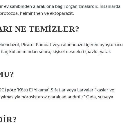
ir ev sahibinden alarak ona bağlı organizmalardır. İnsanlarda
n protozoa, helminthen ve ektoparazit.
RI NE TEMIZLER?
ebendazol, Piratel Pamoat veya albendazol içeren uyuşturucu
r ilaç kullanımından sonra, kişisel nesneleri (havlu, yatak
MU?
 göre ‘Kötü El Yıkama’, Sıfatlar veya Larvalar “kaslar ve
yılmasıyla nörosistaroz olarak adlandırılır” Gıda, su veya
DIR?