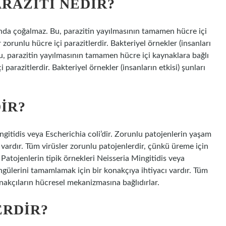
RAZITI NEDIR?
ında çoğalmaz. Bu, parazitin yayılmasının tamamen hücre içi
zorunlu hücre içi parazitlerdir. Bakteriyel örnekler (insanları
. Bu, parazitin yayılmasının tamamen hücre içi kaynaklara bağlı
parazitlerdir. Bakteriyel örnekler (insanların etkisi) şunları
IR?
ngitidis veya Escherichia coli’dir. Zorunlu patojenlerin yaşam
vardır. Tüm virüsler zorunlu patojenlerdir, çünkü üreme için
Patojenlerin tipik örnekleri Neisseria Mingitidis veya
ngülerini tamamlamak için bir konakçıya ihtiyacı vardır. Tüm
onakçıların hücresel mekanizmasına bağlıdırlar.
ERDIR?