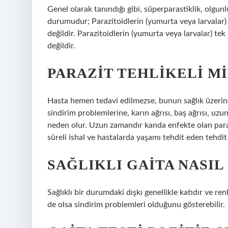
Genel olarak tanındığı gibi, süperparastiklik, olgunlu
durumudur; Parazitoidlerin (yumurta veya larvalar) 
değildir. Parazitoidlerin (yumurta veya larvalar) tek
değildir.
PARAZIT TEHLIKELI MI
Hasta hemen tedavi edilmezse, bunun sağlık üzerinde
sindirim problemlerine, karın ağrısı, baş ağrısı, uzu
neden olur. Uzun zamandır kanda enfekte olan parazi
süreli ishal ve hastalarda yaşamı tehdit eden tehdit
SAĞLIKLI GAITA NASIL
Sağlıklı bir durumdaki dışkı genellikle katıdır ve ren
de olsa sindirim problemleri olduğunu gösterebilir.