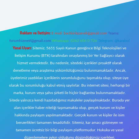
bil giriş
Reklam ve İletişim:
E-mail:
backlinkpaneli@gmail.com
Teams:
forumhizmeti@gmail.com
Whatsapp: 0262 606 0 726
Telegram: @karabul
Yasal Uyarı:
Sitemiz, 5651 Sayılı Kanun gereğince Bilgi Teknolojileri ve
İletişim Kurumu (BTK) tarafından onaylanmış bir Yer Sağlayıcı olarak
hizmet vermektedir. Bu nedenle, sitedeki içerikleri proaktif olarak
denetleme veya araştırma yükümlülüğümüz bulunmamaktadır. Ancak,
üyelerimiz yazdıkları içeriklerin sorumluluğunu taşımakta olup, siteye üye
olarak bu sorumluluğu kabul etmiş sayılırlar. Bu internet sitesi, herhangi bir
marka, kurum veya şahıs şirketi ile hiçbir bağlantısı bulunmamaktadır.
Sitede yalnızca kendi hazırladığımız makaleler paylaşılmaktadır. Burada yer
alan içerikler haber niteliği taşımamakta olup, gerçek kurum ve kişiler
hakkında paylaşım yapılmamaktadır. Gerçek kurum ve kişiler ile isim
benzerlikleri tamamen tesadüfidir. Sitemiz, kar amacı gütmeyen ve
tamamen ücretsiz bir bilgi paylaşım platformudur. Hukuka ve yasal
düzenlemelere aykırı olduğunu düşündüğünüz içerikleri,