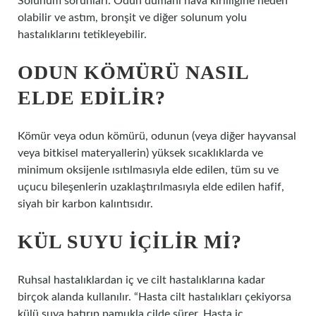
Solunum sorunları: Odun dumanı hava kirliliğine neden
olabilir ve astım, bronşit ve diğer solunum yolu
hastalıklarını tetikleyebilir.
ODUN KÖMÜRÜ NASIL
ELDE EDILIR?
Kömür veya odun kömürü, odunun (veya diğer hayvansal
veya bitkisel materyallerin) yüksek sıcaklıklarda ve
minimum oksijenle ısıtılmasıyla elde edilen, tüm su ve
uçucu bileşenlerin uzaklaştırılmasıyla elde edilen hafif,
siyah bir karbon kalıntısıdır.
KÜL SUYU IÇILIR MI?
Ruhsal hastalıklardan iç ve cilt hastalıklarına kadar
birçok alanda kullanılır. “Hasta cilt hastalıkları çekiyorsa
külü suya batırıp pamukla cilde sürer. Hasta iç