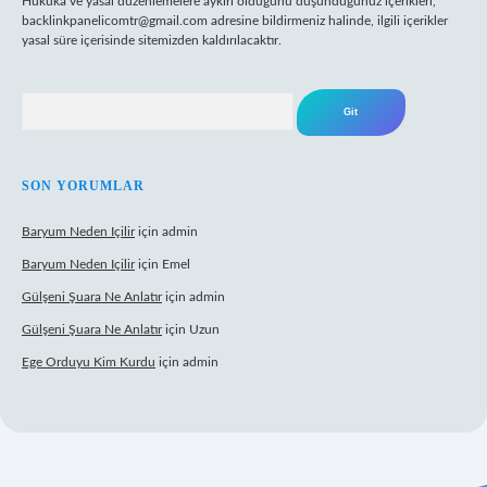
Hukuka ve yasal düzenlemelere aykırı olduğunu düşündüğünüz içerikleri,
backlinkpanelicomtr@gmail.com
adresine bildirmeniz halinde, ilgili içerikler
yasal süre içerisinde sitemizden kaldırılacaktır.
Arama
SON YORUMLAR
Baryum Neden Içilir
için
admin
Baryum Neden Içilir
için
Emel
Gülşeni Şuara Ne Anlatır
için
admin
Gülşeni Şuara Ne Anlatır
için
Uzun
Ege Orduyu Kim Kurdu
için
admin