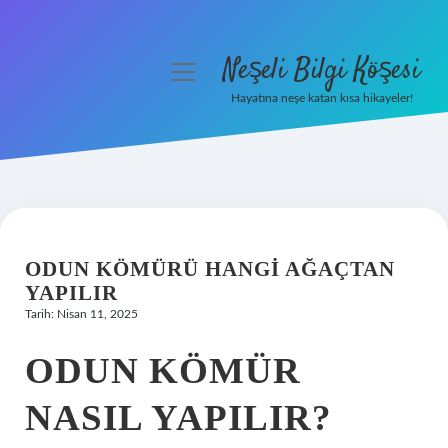
Neşeli Bilgi Köşesi
menüyü
aç
Hayatına neşe katan kısa hikayeler!
Anasayfa
Gizlilik Politikası
Yasal Uyarı
ODUN KÖMÜRÜ HANGI AĞAÇTAN
Hakkımızda
YAPILIR
Tarih: Nisan 11, 2025
ODUN KÖMÜR
NASIL YAPILIR?