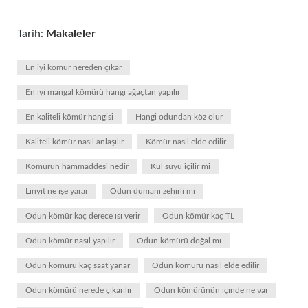
Tarih:
Makaleler
En iyi kömür nereden çıkar
En iyi mangal kömürü hangi ağaçtan yapılır
En kaliteli kömür hangisi
Hangi odundan köz olur
Kaliteli kömür nasıl anlaşılır
Kömür nasıl elde edilir
Kömürün hammaddesi nedir
Kül suyu içilir mi
Linyit ne işe yarar
Odun dumanı zehirli mi
Odun kömür kaç derece ısı verir
Odun kömür kaç TL
Odun kömür nasıl yapılır
Odun kömürü doğal mı
Odun kömürü kaç saat yanar
Odun kömürü nasıl elde edilir
Odun kömürü nerede çıkarılır
Odun kömürünün içinde ne var