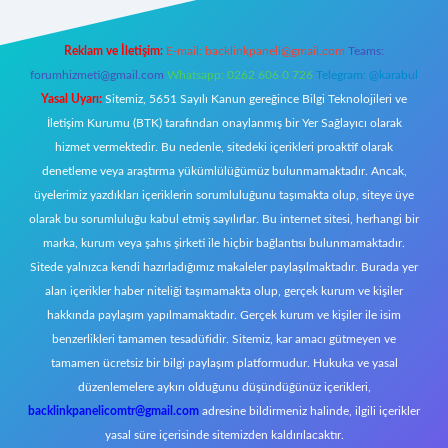
Reklam ve İletişim:
E-mail:
backlinkpaneli@gmail.com
Teams:
forumhizmeti@gmail.com
Whatsapp: 0262 606 0 726
Telegram: @karabul
Yasal Uyarı:
Sitemiz, 5651 Sayılı Kanun gereğince Bilgi Teknolojileri ve
İletişim Kurumu (BTK) tarafından onaylanmış bir Yer Sağlayıcı olarak
hizmet vermektedir. Bu nedenle, sitedeki içerikleri proaktif olarak
denetleme veya araştırma yükümlülüğümüz bulunmamaktadır. Ancak,
üyelerimiz yazdıkları içeriklerin sorumluluğunu taşımakta olup, siteye üye
olarak bu sorumluluğu kabul etmiş sayılırlar. Bu internet sitesi, herhangi bir
marka, kurum veya şahıs şirketi ile hiçbir bağlantısı bulunmamaktadır.
Sitede yalnızca kendi hazırladığımız makaleler paylaşılmaktadır. Burada yer
alan içerikler haber niteliği taşımamakta olup, gerçek kurum ve kişiler
hakkında paylaşım yapılmamaktadır. Gerçek kurum ve kişiler ile isim
benzerlikleri tamamen tesadüfidir. Sitemiz, kar amacı gütmeyen ve
tamamen ücretsiz bir bilgi paylaşım platformudur. Hukuka ve yasal
düzenlemelere aykırı olduğunu düşündüğünüz içerikleri,
backlinkpanelicomtr@gmail.com
adresine bildirmeniz halinde, ilgili içerikler
yasal süre içerisinde sitemizden kaldırılacaktır.