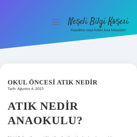
Neşeli Bilgi Köşesi
menüyü
aç
Hayatına neşe katan kısa hikayeler!
Anasayfa
Gizlilik Politikası
Yasal Uyarı
OKUL ÖNCESI ATIK NEDIR
Hakkımızda
Tarih: Ağustos 4, 2025
ATIK NEDIR
ANAOKULU?