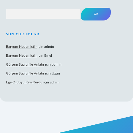
Arama
SON YORUMLAR
Baryum Neden Içilir
için
admin
Baryum Neden Içilir
için
Emel
Gülşeni Şuara Ne Anlatır
için
admin
Gülşeni Şuara Ne Anlatır
için
Uzun
Ege Orduyu Kim Kurdu
için
admin
obil giriş