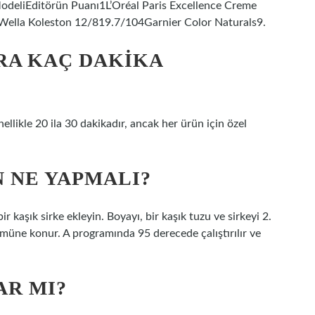
 ModeliEditörün Puanı1L’Oréal Paris Excellence Creme
Wella Koleston 12/819.7/104Garnier Color Naturals9.
RA KAÇ DAKIKA
llikle 20 ila 30 dakikadır, ancak her ürün için özel
N NE YAPMALI?
 kaşık sirke ekleyin. Boyayı, bir kaşık tuzu ve sirkeyi 2.
müne konur. A programında 95 derecede çalıştırılır ve
AR MI?