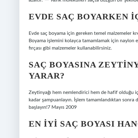
azaltır.
Renk molekülleri saçta düzgün bir şekilde
EVDE SAÇ BOYARKEN IÇ
Evde saç boyama için gereken temel malzemeler krem ​
Boyama işlemini kolayca tamamlamak için naylon eldi
fırçası gibi malzemeler kullanabilirsiniz.
SAÇ BOYASINA ZEYTIN
YARAR?
Zeytinyağı hem nemlendirici hem de hafif olduğu için
kadar şampuanlayın. İşlem tamamlandıktan sonra dah
başlayın!7 Mayıs 2009
EN IYI SAÇ BOYASI HA