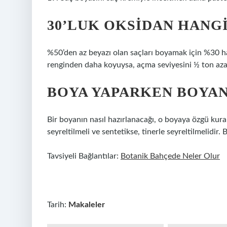
30’LUK OKSIDAN HANG
%50’den az beyazı olan saçları boyamak için %30 ha
renginden daha koyuysa, açma seviyesini ½ ton azalt
BOYA YAPARKEN BOYAN
Bir boyanın nasıl hazırlanacağı, o boyaya özgü kural
seyreltilmeli ve sentetikse, tinerle seyreltilmelidir.
Tavsiyeli Bağlantılar:
Botanik Bahçede Neler Olur
Tarih:
Makaleler