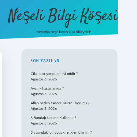
Neşeli Bilgi Köşesi
Hayatına neşe katan kısa hikayeler!
ilbet mobil g
SIDEBAR
SON YAZILAR
Cilalı oto şampuanı iyi midir ?
Ağustos 6, 2026
Avcılık haram mıdır ?
Ağustos 5, 2026
Allah neden sadece Kuran’ı korudu ?
Ağustos 3, 2026
8 Bandajı Nerede Kullanılır ?
Ağustos 3, 2026
3 yaşındaki bir çocuk renkleri bilir mi ?