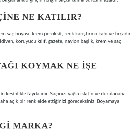
 bağlanamadığı için rengin saçta kalma süresini azaltır.
INE NE KATILIR?
​saç boyası, krem ​​peroksit, renk karıştırma kabı ve fırçadır.
ven, koruyucu kılıf, gazete, naylon başlık, krem ​​ve saç
YAĞI KOYMAK NE IŞE
 kesinlikle faydalıdır. Saçınızı yağla ıslatın ve durulanana
a açık bir renk elde ettiğinizi göreceksiniz. Boyamaya
NGI MARKA?