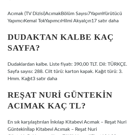
Acımak (TV Dizisi)AcımakBölüm Sayısı7YapımYürütücü
YapımcıKemal TokYapımcıHilmi Akyalçın17 satır daha
DUDAKTAN KALBE KAÇ
SAYFA?
Dudaklardan kalbe. Liste fiyatı: 390,00 TLT. Dil: TÜRKÇE.
Sayfa sayısı: 288. Cilt türü: karton kapak. Kağıt türü: 3.
Hmm. Kağıt3 satır daha
REŞAT NURI GÜNTEKIN
ACIMAK KAÇ TL?
En sık karşılaştırılan İnkılap Kitabevi Acımak – Reşat Nuri
Güntekinİlap Kitabevi Acımak – Reşat Nuri