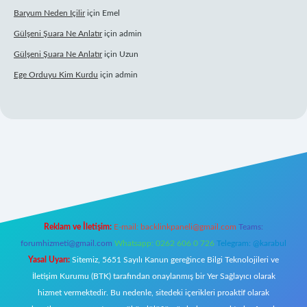
Baryum Neden Içilir
için
Emel
Gülşeni Şuara Ne Anlatır
için
admin
Gülşeni Şuara Ne Anlatır
için
Uzun
Ege Orduyu Kim Kurdu
için
admin
mobil giriş
Reklam ve İletişim:
E-mail:
backlinkpaneli@gmail.com
Teams:
forumhizmeti@gmail.com
Whatsapp: 0262 606 0 726
Telegram: @karabul
Yasal Uyarı:
Sitemiz, 5651 Sayılı Kanun gereğince Bilgi Teknolojileri ve
İletişim Kurumu (BTK) tarafından onaylanmış bir Yer Sağlayıcı olarak
hizmet vermektedir. Bu nedenle, sitedeki içerikleri proaktif olarak