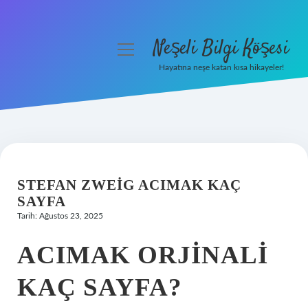
Neşeli Bilgi Köşesi
menüyü
aç
Hayatına neşe katan kısa hikayeler!
Anasayfa
Gizlilik Politikası
Yasal Uyarı
STEFAN ZWEIG ACIMAK KAÇ
Hakkımızda
SAYFA
Tarih: Ağustos 23, 2025
ACIMAK ORJINALI
KAÇ SAYFA?