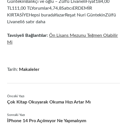
GüntekinBalıkçı ve oğlu – Zülfü LivaneliFiyat184,00
TL111,00 TLYorumlar4,74,8SatıcıERDEMİR
KIRTASİYEHepsi buradaYazarReşat Nuri GüntekinZülfü
Livaneli6 satır daha
Tavsiyeli Bağlantılar:
Ön Lisans Mezunu Teğmen Olabilir
Mi
Tarih:
Makaleler
Önceki Yazı
Çok Kitap Okuyarak Okuma Hızı Artar Mı
Sonraki Yazı
İPhone 14 Pro Açılmıyor Ne Yapmalıyım