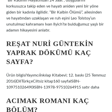
“Bir Kadının Hayatından 24 Saat”, duygularını
korkusuzca takip eden ve hayatı aniden yeni bir yöne
giden bir kadınla ilgilidir. “Bir Kalbin Ölümü”, ailesinden
ve hayatından uzaklaşan ve ruh eşini Leo Tolstoy’un
unutulmaz kahramanı Ivan Ilyich’te bulduğumuz yaşlı bir
adamın hikayesini anlatır.
REŞAT NURI GÜNTEKIN
YAPRAK DÖKÜMÜ KAÇ
SAYFA?
Ürün bilgisiYayımcıİnkılap Kitabevi; 12. baskı (25 Temmuz
2016)DilTürkçeCiltsiz kitap160 sayfaISBN-
109751026490ISBN-13978-97510264915 satır daha
ACIMAK ROMANI KAÇ
BÖLÜM?