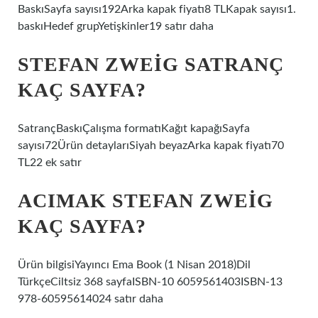
BaskıSayfa sayısı192Arka kapak fiyatı8 TLKapak sayısı1.
baskıHedef grupYetişkinler19 satır daha
STEFAN ZWEIG SATRANÇ
KAÇ SAYFA?
SatrançBaskıÇalışma formatıKağıt kapağıSayfa
sayısı72Ürün detaylarıSiyah beyazArka kapak fiyatı70
TL22 ek satır
ACIMAK STEFAN ZWEIG
KAÇ SAYFA?
Ürün bilgisiYayıncı Ema Book (1 Nisan 2018)Dil
TürkçeCiltsiz 368 sayfaISBN-10 6059561403ISBN-13
978-60595614024 satır daha