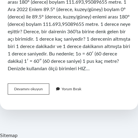
arası 180° (derece) boylam 111.693,95089655 metre. 1
Ara 2022 Enlem 89.5° (derece, kuzey/güney) boylam 0°
(derece) ile 89.5° (derece, kuzey/güney) enlemi arası 180°
(derece) boylam 111.693,95089655 metre. 1 derece neye
eşittir? Derece, bir dairenin 360’ta birine denk gelen bir
açı birimidir. 1 derece kaç saniyedir? 1 derecenin altmışta
biri 1 derece dakikadır ve 1 derece dakikanın altmışta biri
1 derece saniyedir. Bu nedenle; 1o = 60′ (60 derece
dakika) 1′ = 60″ (60 derece saniye) 1 pus kaç metre?
Denizde kullanılan ölçü birimleri HIZ…
1
Devamını okuyun
Yorum Bırak
Derece
Kaç
Metredir
Sitemap