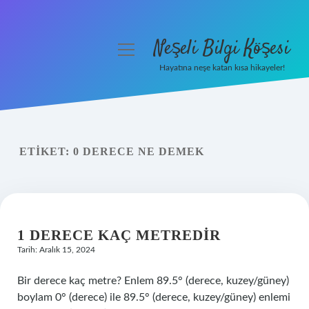
Neşeli Bilgi Köşesi
menüyü
aç
Hayatına neşe katan kısa hikayeler!
Anasayfa
Gizlilik Politikası
ETIKET:
0 DERECE NE DEMEK
Yasal Uyarı
Hakkımızda
1 DERECE KAÇ METREDIR
Tarih: Aralık 15, 2024
Bir derece kaç metre? Enlem 89.5° (derece, kuzey/güney)
boylam 0° (derece) ile 89.5° (derece, kuzey/güney) enlemi